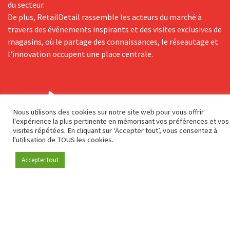
du secteur.
De plus, RetailDetail rassemble les acteurs du marché à
travers des événements inspirants et des visites exclusives de
magasins, où le partage des connaissances, le réseautage et
l'innovation occupent une place centrale.
Nous utilisons des cookies sur notre site web pour vous offrir
l'expérience la plus pertinente en mémorisant vos préférences et vos
visites répétées. En cliquant sur ‘Accepter tout’, vous consentez à
l'utilisation de TOUS les cookies.
Adresse postale
Accepter tout
Devenez membre
Genuastraat 1/41
2000 Antwerp
Contact & adresse
A propos de nous