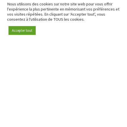
Nous utilisons des cookies sur notre site web pour vous offrir
l'expérience la plus pertinente en mémorisant vos préférences et
vos visites répétées. En cliquant sur ‘Accepter tout’, vous
consentez à l'utilisation de TOUS les cookies.
Accepter tout
Devenez membre
Depuis 2009, RetailDetail est la plateforme B2B de référence
pour le secteur de la distribution en Europe.
En tant que "média 100 % fiable " et communauté dynamique
du secteur de la distribution, RetailDetail propose chaque
jour aux professionnels des actualités fiables, des
informations perspicaces et des analyses pertinentes issues
du secteur.