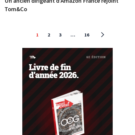
Un ancien dirigeant d’Amazon France rejoint
Tom&Co
1
2
3
…
16