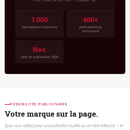
THE YEAR IN RETAIL · FORMAT A5
7.000
400+
exemplaires imprimés
participants au
lancement
Nov.
date de publication 2026
POSSIBILITÉS PUBLICITAIRES
Votre marque sur la page.
Que vous optiez pour une publicité visuelle ou un récit éditorial — le