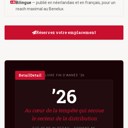
Bilingue
— publié en néerlandais et en français, pour un
reach maximal au Benelux.
Réservez votre emplacement
RetailDetail
LIVRE FIN D’ANNÉE ’26
’26
Au cœur de la tempête qui secoue
le secteur de la distribution