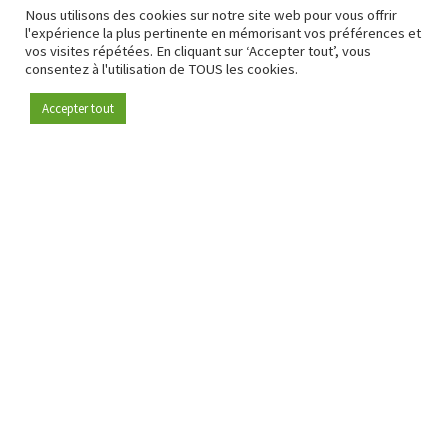
Nous utilisons des cookies sur notre site web pour vous offrir
l'expérience la plus pertinente en mémorisant vos préférences et
vos visites répétées. En cliquant sur ‘Accepter tout’, vous
consentez à l'utilisation de TOUS les cookies.
Accepter tout
Devenez membre
Depuis 2009, RetailDetail est la plateforme B2B de référence
pour le secteur de la distribution en Europe.
En tant que "média 100 % fiable " et communauté dynamique
du secteur de la distribution, RetailDetail propose chaque
jour aux professionnels des actualités fiables, des
informations perspicaces et des analyses pertinentes issues
du secteur.