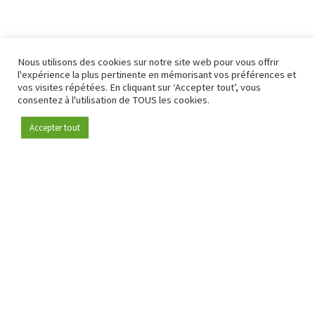
Nous utilisons des cookies sur notre site web pour vous offrir
l'expérience la plus pertinente en mémorisant vos préférences et
vos visites répétées. En cliquant sur ‘Accepter tout’, vous
consentez à l'utilisation de TOUS les cookies.
Accepter tout
Devenez membre
Depuis 2009, RetailDetail est la plateforme B2B de référence
pour le secteur de la distribution en Europe.
En tant que "média 100 % fiable " et communauté dynamique
du secteur de la distribution, RetailDetail propose chaque