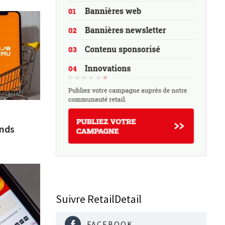
ands
Suivre RetailDetail
FACEBOOK