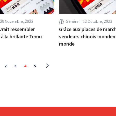
29 Novembre, 2023
Général
12 Octobre, 2023
vrait ressembler
Grâce aux places de march
à la brillante Temu
vendeurs chinois inondent
monde
2
3
4
5