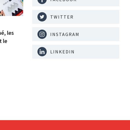
TWITTER
é, les
INSTAGRAM
 le
LINKEDIN