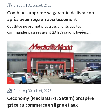
Electro
31 Juillet, 2026
Coolblue supprime sa garantie de livraison
après avoir reçu un avertissement
Coolblue ne promet plus à ses clients que les
commandes passées avant 23 h 59 seront livrées
gratuitement le lendemain. La boutique en ligne modifie
la formulation de cette promesse après que la
Commission néerlandaise du code de la publicité a jugé
que celle-ci était trompeuse et déloyale.
Electro
30 Juillet, 2026
Ceconomy (MediaMarkt, Saturn) prospère
grâce au commerce en ligne et aux