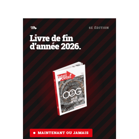
ont connu une belle croissance, le vendeur
d'électronique a vu ses ventes baisser sur le marché
français. Les ventes de ventilateurs et de climatiseurs
ont...