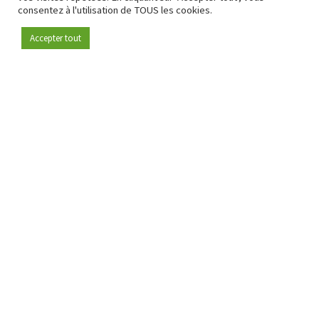
consentez à l'utilisation de TOUS les cookies.
Accepter tout
Devenez membre
Depuis 2009, RetailDetail est la plateforme B2B de référence
pour le secteur de la distribution en Europe.
En tant que "média 100 % fiable " et communauté dynamique
du secteur de la distribution, RetailDetail propose chaque
jour aux professionnels des actualités fiables, des
informations perspicaces et des analyses pertinentes issues
du secteur.
De plus, RetailDetail rassemble les acteurs du marché à
travers des événements inspirants et des visites exclusives de
magasins, où le partage des connaissances, le réseautage et