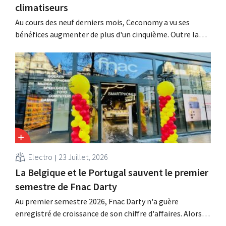
climatiseurs
Au cours des neuf derniers mois, Ceconomy a vu ses
bénéfices augmenter de plus d'un cinquième. Outre la
forte demande en climatiseurs, les boutiques en ligne,
les médias de vente au détail et la place de marché ont
également contribué à cette croissance.
Electro
23 Juillet, 2026
La Belgique et le Portugal sauvent le premier
semestre de Fnac Darty
Au premier semestre 2026, Fnac Darty n'a guère
enregistré de croissance de son chiffre d'affaires. Alors
que la Belgique, le Luxembourg et surtout le Portugal