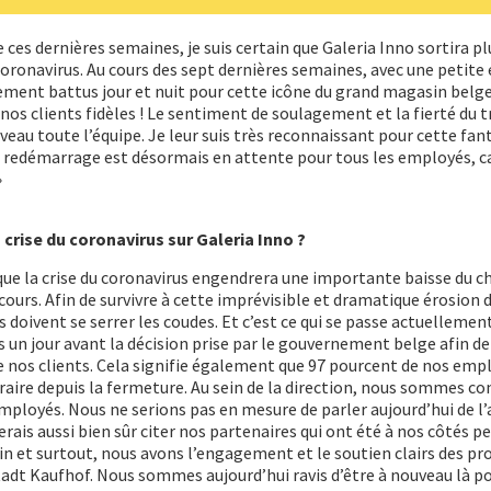
e ces dernières semaines, je suis certain que Galeria Inno sortira pl
coronavirus. Au cours des sept dernières semaines, avec une petite 
ment battus jour et nuit pour cette icône du grand magasin bel
nos clients fidèles ! Le sentiment de soulagement et la fierté du t
eau toute l’équipe. Je leur suis très reconnaissant pour cette fan
’un redémarrage est désormais en attente pour tous les employés, ca
»
 crise du coronavirus sur Galeria Inno ?
que la crise du coronavirus engendrera une importante baisse du ch
n cours. Afin de survivre à cette imprévisible et dramatique érosion 
 doivent se serrer les coudes. Et c’est ce qui se passe actuellemen
 un jour avant la décision prise par le gouvernement belge afin de
 nos clients. Cela signifie également que 97 pourcent de nos emp
ire depuis la fermeture. Au sein de la direction, nous sommes co
ployés. Nous ne serions pas en mesure de parler aujourd’hui de l’
erais aussi bien sûr citer nos partenaires qui ont été à nos côtés p
n et surtout, nous avons l’engagement et le soutien clairs des pro
stadt Kaufhof. Nous sommes aujourd’hui ravis d’être à nouveau là p