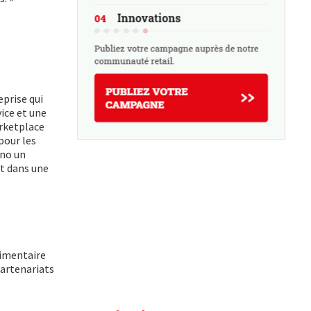
prise qui
vice et une
arketplace
pour les
nno un
nt dans une
limentaire
partenariats