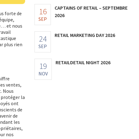
CAPTAINS OF RETAIL – SEPTEMBRE
16
us forte de
2026
SEP
équipe,
ge… et nous
ravail
RETAIL MARKETING DAY 2026
24
tastique
r plus rien
SEP
RETAILDETAIL NIGHT 2026
19
NOV
iffre
des ventes,
t. Nous
 protéger la
loyés ont
nscients de
avenir de
endant les
priétaires,
our nos