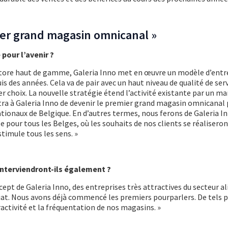
ier grand magasin omnicanal »
 pour l’avenir ?
tore haut de gamme, Galeria Inno met en œuvre un modèle d’entre
s des années. Cela va de pair avec un haut niveau de qualité de ser
r choix. La nouvelle stratégie étend l’activité existante par un m
tra à Galeria Inno de devenir le premier grand magasin omnicanal 
ationaux de Belgique. En d’autres termes, nous ferons de Galeria I
pour tous les Belges, où les souhaits de nos clients se réalisero
timule tous les sens. »
nterviendront-ils également ?
cept de Galeria Inno, des entreprises très attractives du secteur a
iat. Nous avons déjà commencé les premiers pourparlers. De tels 
activité et la fréquentation de nos magasins. »