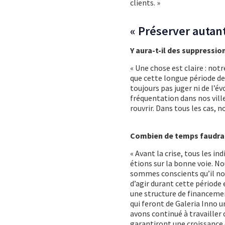
clients. »
« Préserver autan
Y aura-t-il des suppressi
« Une chose est claire : not
que cette longue période de
toujours pas juger ni de l’év
fréquentation dans nos vill
rouvrir. Dans tous les cas, 
Combien de temps faudra-t
« Avant la crise, tous les i
étions sur la bonne voie. N
sommes conscients qu’il nou
d’agir durant cette période 
une structure de financemen
qui feront de Galeria Inno 
avons continué à travailler 
garantiront une croissance 