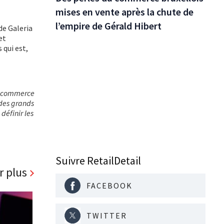
mises en vente après la chute de
l’empire de Gérald Hibert
de Galeria
et
 qui est,
en commerce
 des grands
définir les
Suivre RetailDetail
r plus
FACEBOOK
TWITTER