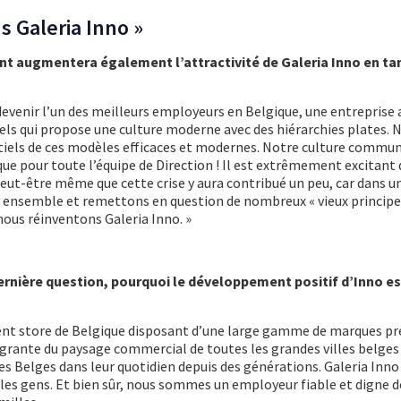
s Galeria Inno »
 augmentera également l’attractivité de Galeria Inno en ta
devenir l’un des meilleurs employeurs en Belgique, une entreprise 
els qui propose une culture moderne avec des hiérarchies plates. 
iels de ces modèles efficaces et modernes. Notre culture commun
ue pour toute l’équipe de Direction ! Il est extrêmement excitant 
peut-être même que cette crise y aura contribué un peu, car dans u
s ensemble et remettons en question de nombreux « vieux principe
ous réinventons Galeria Inno. »
rnière question, pourquoi le développement positif d’Inno est-
ent store de Belgique disposant d’une large gamme de marques p
tégrante du paysage commercial de toutes les grandes villes belges
s Belges dans leur quotidien depuis des générations. Galeria Inno
es gens. Et bien sûr, nous sommes un employeur fiable et digne d