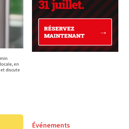
rmin
locale, en
 et discute
Événements