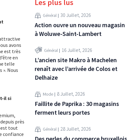
Les plus lus
30 Juillet, 2026
Général
nt
Action ouvre un nouveau magasin
à Woluwe-Saint-Lambert
attractive
Nous avons
16 Juillet, 2026
Général
e est très
d’être en
L’ancien site Makro à Machelen
ne telle
renaît avec l’arrivée de Colos et
s ». Nous
Delhaize
8 Juillet, 2026
Mode
il si
Faillite de Paprika : 30 magasins
ferment leurs portes
remium,
 depuis près
 est tout
28 Juillet, 2026
Général
e confiance
Des perles du commerce bruxellois