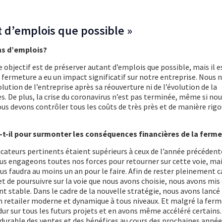
t d’emplois que possible »
ons d’emplois?
re objectif est de préserver autant d’emplois que possible, mais il e
 fermeture a eu un impact significatif sur notre entreprise. Nous
olution de l’entreprise après sa réouverture ni de l’évolution de la
es. De plus, la crise du coronavirus n’est pas terminée, même si n
nous devons contrôler tous les coûts de très près et de manière rigo
-il pour surmonter les conséquences financières de la ferme
ndicateurs pertinents étaient supérieurs à ceux de l’année précéden
ous engageons toutes nos forces pour retourner sur cette voie, ma
s faudra au moins un an pour le faire. Afin de rester pleinement 
et de poursuivre sur la voie que nous avons choisie, nous avons mis
t stable. Dans le cadre de la nouvelle stratégie, nous avons lancé
un retailer moderne et dynamique à tous niveaux. Et malgré la fer
dur sur tous les futurs projets et en avons même accéléré certains.
durable des ventes et des bénéfices au cours des prochaines années