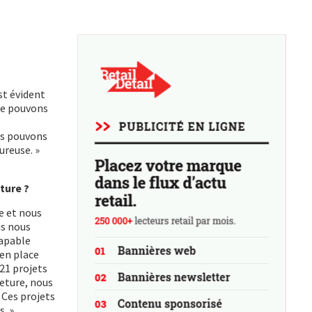
st évident
 ne pouvons
ous pouvons
ureuse. »
ture ?
te et nous
is nous
capable
 en place
 21 projets
meture, nous
 Ces projets
. »