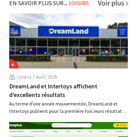
Voir plus
EN SAVOIR PLUS SUR...
LOISIRS
Loisirs
7 Août, 2026
DreamLand et Intertoys affichent
d’excellents résultats
Au terme d'une année mouvementée, DreamLand et
Intertoys publient pour la première fois leurs résultats
consolidés. Ces chiffres satisfont le PDG Koen Nolmans,
qui parle d'un « résultat historiquement solide ».