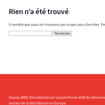
Rien n’a été trouvé
Il semble que nous ne trouvions pas ce que vous cherchez. Pe
Rechercher :
Depuis 2009, RetailDetail est la plateforme B2B de référenc
secteur de la distribution en Europe.