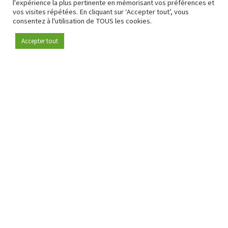
l'expérience la plus pertinente en mémorisant vos préférences et
vos visites répétées. En cliquant sur ‘Accepter tout’, vous
consentez à l'utilisation de TOUS les cookies.
Accepter tout
Devenez membre
Depuis 2009, RetailDetail est la plateforme B2B de référence
pour le secteur de la distribution en Europe.
En tant que "média 100 % fiable " et communauté dynamique
du secteur de la distribution, RetailDetail propose chaque
jour aux professionnels des actualités fiables, des
informations perspicaces et des analyses pertinentes issues
du secteur.
De plus, RetailDetail rassemble les acteurs du marché à