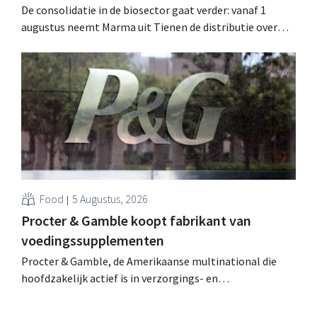
De consolidatie in de biosector gaat verder: vanaf 1
augustus neemt Marma uit Tienen de distributie over
van acht ecologische voedingsmerken van Distribio.
Beide bedrijven willen zich zo sterker op hun
kernactiviteiten concentreren.
Food
5 Augustus, 2026
Procter & Gamble koopt fabrikant van
voedingssupplementen
Procter & Gamble, de Amerikaanse multinational die
hoofdzakelijk actief is in verzorgings- en
huishoudproducten, telt miljarden neer voor de
overname van Thorne, een producent van