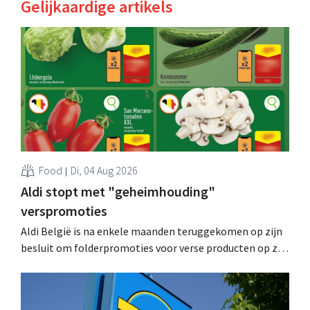
Gelijkaardige artikels
Food
Di, 04 Aug 2026
Aldi stopt met "geheimhouding"
verspromoties
Aldi België is na enkele maanden teruggekomen op zijn
besluit om folderpromoties voor verse producten op zijn
website geheim te houden tot de zondag voor ze in
werking treden: "Onze klanten willen goed
geïnformeerd worden." .