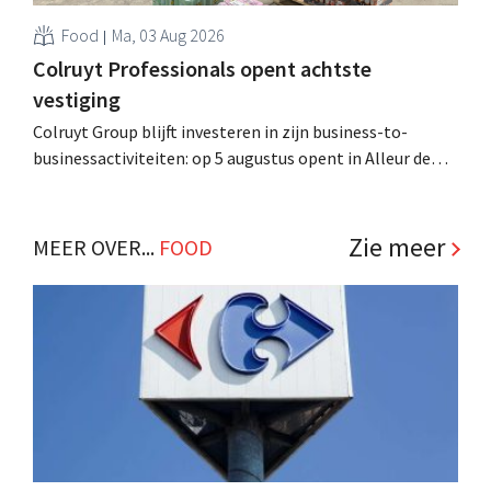
Food
Ma, 03 Aug 2026
Colruyt Professionals opent achtste
vestiging
Colruyt Group blijft investeren in zijn business-to-
businessactiviteiten: op 5 augustus opent in Alleur de
achtste vestiging van Colruyt Professionals, de
winkelformule die zich uitsluitend richt op professionele
klanten. .
Zie meer
MEER OVER...
FOOD