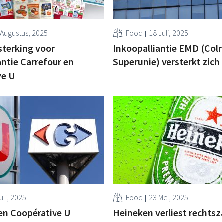
 Augustus, 2025
Food
18 Juli, 2025
sterking voor
Inkoopalliantie EMD (Colr
antie Carrefour en
Superunie) versterkt zich
ve U
uli, 2025
Food
23 Mei, 2025
en Coopérative U
Heineken verliest rechts