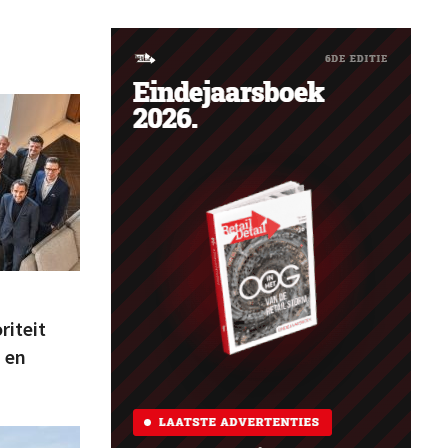
riteit
a en