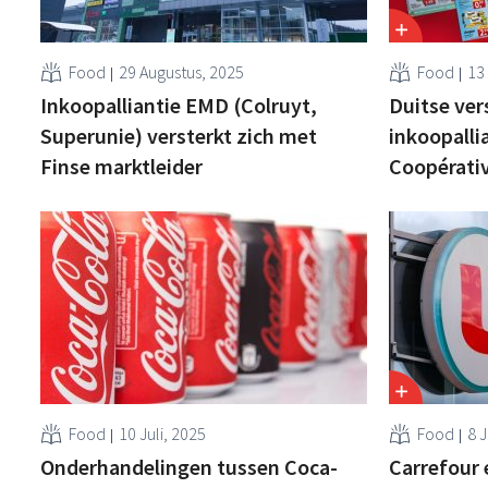
Food
29 Augustus, 2025
Food
13
Inkoopalliantie EMD (Colruyt,
Duitse ver
Superunie) versterkt zich met
inkoopalli
Finse marktleider
Coopérati
Food
10 Juli, 2025
Food
8 J
Onderhandelingen tussen Coca-
Carrefour 