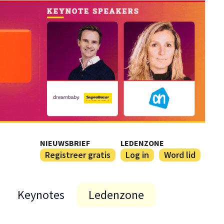
NIEUWSBRIEF
LEDENZONE
Registreer gratis
Log in
Word lid
Keynotes
Ledenzone