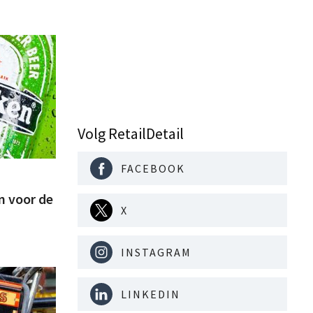
Volg RetailDetail
FACEBOOK
n voor de
X
INSTAGRAM
LINKEDIN