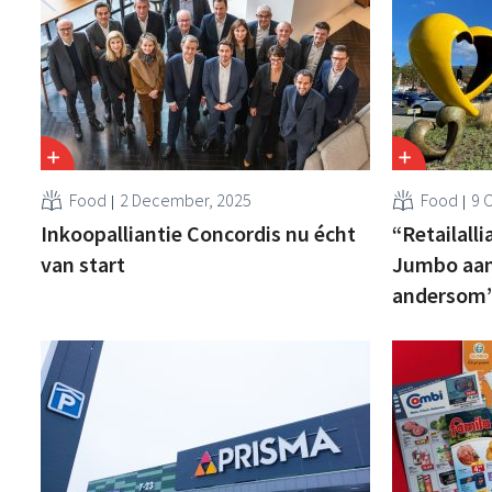
Food
2 December, 2025
Food
9 
Inkoopalliantie Concordis nu écht
“Retailalli
van start
Jumbo aan 
andersom