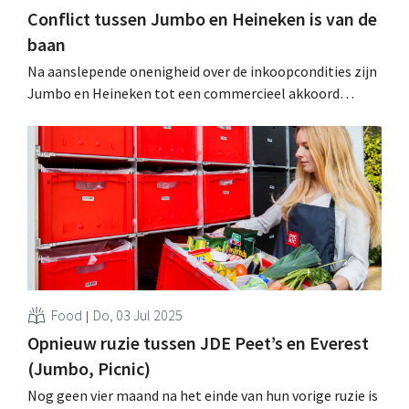
Conflict tussen Jumbo en Heineken is van de
baan
Na aanslepende onenigheid over de inkoopcondities zijn
Jumbo en Heineken tot een commercieel akkoord
gekomen. De boycot is daarmee achter de rug: de
producten keren snel weer terug in de winkelrekken. .
Food
Do, 03 Jul 2025
Opnieuw ruzie tussen JDE Peet’s en Everest
(Jumbo, Picnic)
Nog geen vier maand na het einde van hun vorige ruzie is