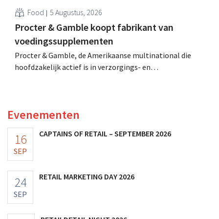
Food
5 Augustus, 2026
Procter & Gamble koopt fabrikant van
voedingssupplementen
Procter & Gamble, de Amerikaanse multinational die
hoofdzakelijk actief is in verzorgings- en
huishoudproducten, telt miljarden neer voor de
overname van Thorne, een producent van
voedingssupplementen.
Evenementen
CAPTAINS OF RETAIL – SEPTEMBER 2026
16
SEP
RETAIL MARKETING DAY 2026
24
SEP