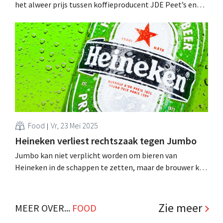
het alweer prijs tussen koffieproducent JDE Peet’s en
inkooporganisatie Everest. De organisatie, die onder
andere Jumbo en Picnic groepeert, wil geen Douwe
Egberts meer inkopen na een forse prijsverhoging
eergisteren. .
Food
Vr, 23 Mei 2025
Heineken verliest rechtszaak tegen Jumbo
Jumbo kan niet verplicht worden om bieren van
Heineken in de schappen te zetten, maar de brouwer kan
mogelijk wel aanspraak maken op een
schadevergoeding. Dat heeft een rechter gisteren in kort
geding beslist. .
Zie meer
MEER OVER...
FOOD