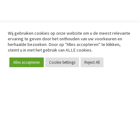
Wij gebruiken cookies op onze website om u de meest relevante
ervaring te geven door het onthouden van uw voorkeuren en
herhaalde bezoeken. Door op "Alles accepteren" te klikken,
stemt u in met het gebruik van ALLE cookies.
Alles accepteren
Cookie Settings
Reject All
Word lid
Sinds 2009 is RetailDetail hét toonaangevende B2B-
platform voor retail in Europa.
Als "100% trusted medium" en sterke retailcommunity biedt