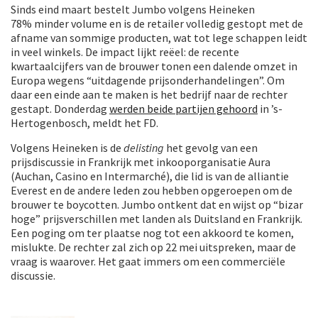
Sinds eind maart bestelt Jumbo volgens Heineken
78% minder volume en is de retailer volledig gestopt met de
afname van sommige producten, wat tot lege schappen leidt
in veel winkels. De impact lijkt reëel: de recente
kwartaalcijfers van de brouwer tonen een dalende omzet in
Europa wegens “uitdagende prijsonderhandelingen”. Om
daar een einde aan te maken is het bedrijf naar de rechter
gestapt. Donderdag
werden beide partijen gehoord
in ’s-
Hertogenbosch, meldt het FD.
Volgens Heineken is de
delisting
het gevolg van een
prijsdiscussie in Frankrijk met inkooporganisatie Aura
(Auchan, Casino en Intermarché), die lid is van de alliantie
Everest en de andere leden zou hebben opgeroepen om de
brouwer te boycotten. Jumbo ontkent dat en wijst op “bizar
hoge” prijsverschillen met landen als Duitsland en Frankrijk.
Een poging om ter plaatse nog tot een akkoord te komen,
mislukte. De rechter zal zich op 22 mei uitspreken, maar de
vraag is waarover. Het gaat immers om een commerciële
discussie.