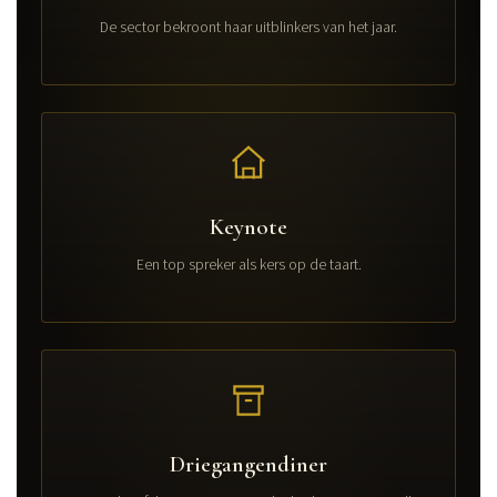
opening ervaring waarbij
De sector bekroont haar uitblinkers van het jaar.
echte hacks zich voor uw
ogen ontvouwen!
Keynote
Een top spreker als kers op de taart.
Driegangendiner