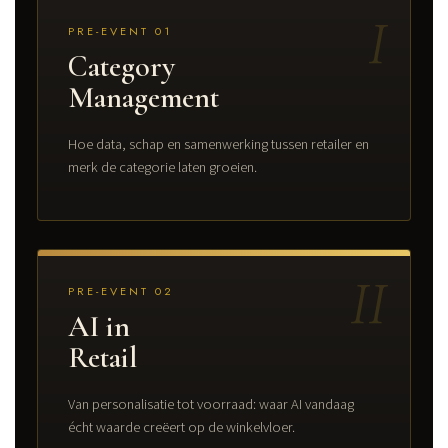
I
PRE-EVENT 01
Category
Management
Hoe data, schap en samenwerking tussen retailer en
merk de categorie laten groeien.
II
PRE-EVENT 02
AI in
Retail
Van personalisatie tot voorraad: waar AI vandaag
écht waarde creëert op de winkelvloer.