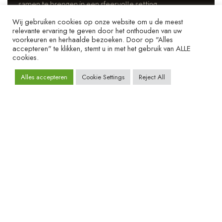
samen te brengen in een sfeervolle setting.
Wij gebruiken cookies op onze website om u de meest
Reserveer een volledige tafel voor uw gezelschap, of
relevante ervaring te geven door het onthouden van uw
voorkeuren en herhaalde bezoeken. Door op "Alles
boek individuele plaatsen en ontmoet nieuwe gezichten
accepteren" te klikken, stemt u in met het gebruik van ALLE
uit de sector. Als derde gang wordt het walking dessert
cookies.
geserveerd — dat haalt iedereen van zijn stoel voor een
Alles accepteren
Cookie Settings
Reject All
laatste ronde netwerken.
10
SEATS