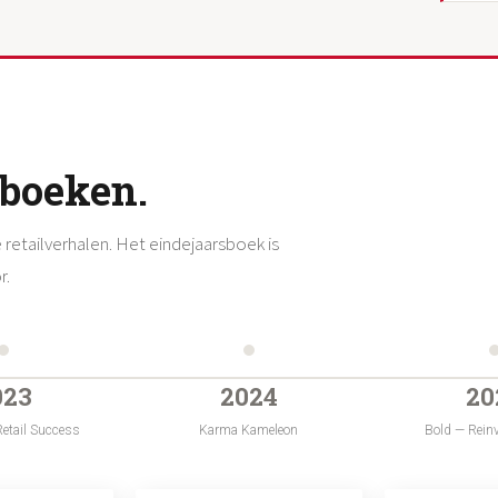
sboeken.
 retailverhalen. Het eindejaarsboek is
r.
023
2024
20
Retail Success
Karma Kameleon
Bold — Reinv