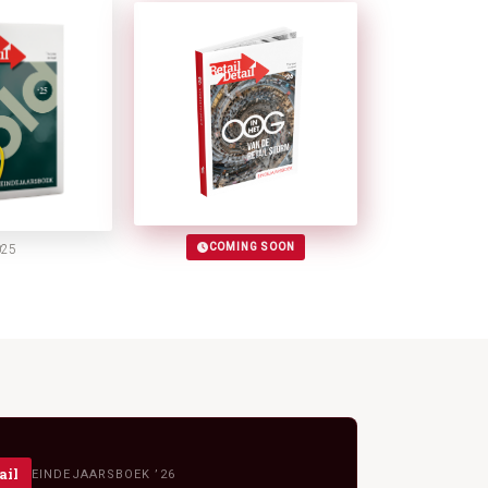
COMING SOON
025
ail
EINDEJAARSBOEK ’26