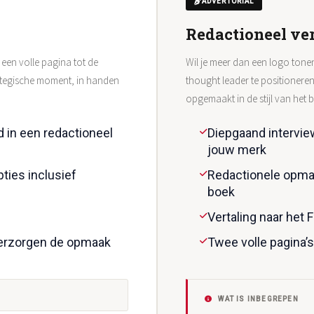
ADVERTORIAL
Redactioneel ve
 een volle pagina tot de
Wil je meer dan een logo tone
ategische moment, in handen
thought leader te positioneren
opgemaakt in de stijl van het 
 in een redactioneel
Diepgaand intervi
jouw merk
ties inclusief
Redactionele opmaak
boek
Vertaling naar het 
verzorgen de opmaak
Twee volle pagina’
WAT IS INBEGREPEN