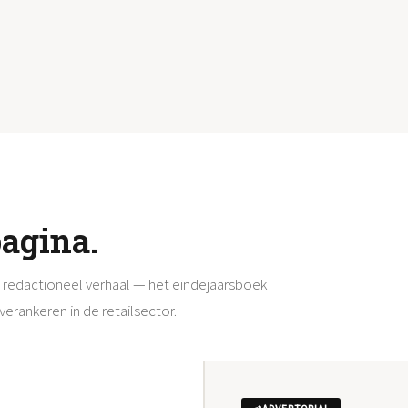
agina.
en redactioneel verhaal — het eindejaarsboek
erankeren in de retailsector.