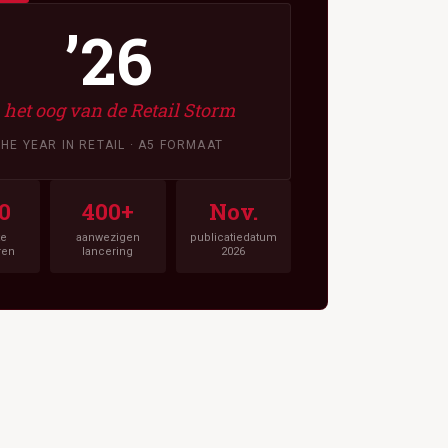
’26
 het oog van de Retail Storm
THE YEAR IN RETAIL · A5 FORMAAT
0
400+
Nov.
te
aanwezigen
publicatiedatum
ren
lancering
2026