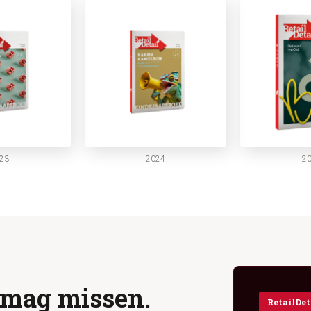
23
2024
2
 mag missen.
RetailDet