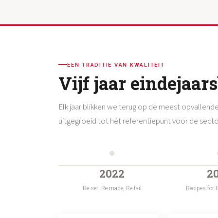
EEN TRADITIE VAN KWALITEIT
Vijf jaar eindejaar
Elk jaar blikken we terug op de meest opvallende
uitgegroeid tot hét referentiepunt voor de secto
2022
2
Re-set, Re-made, Re-tail
Recipes for 