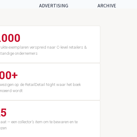
ADVERTISING
ARCHIVE
.000
ukte exemplaren verspreid naar C-level retailers &
standige ondernemers
00+
ezigen op de RetailDetail Night waar het boek
nceerd wordt
5
aat — een collector’s item om te bewaren en te
ezen