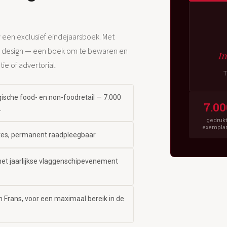
 een exclusief eindejaarsboek. Met
ig design — een boek om te bewaren en
In
ie of advertorial.
gische food- en non-foodretail — 7.000
7.00
.
gedruk
exempla
ites, permanent raadpleegbaar.
et jaarlijkse vlaggenschipevenement
 Frans, voor een maximaal bereik in de