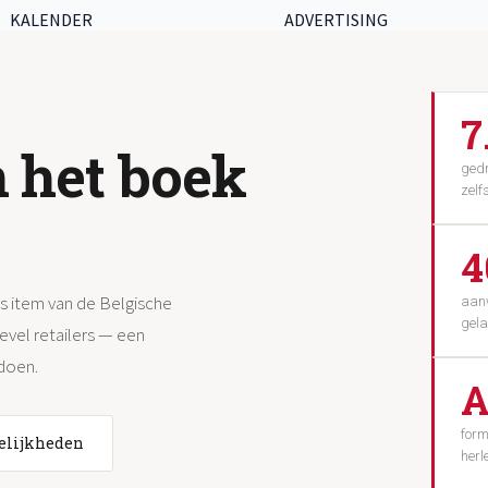
KALENDER
ADVERTISING
7
 het boek
gedr
zelf
4
’s item van de Belgische
aanw
gela
level retailers — een
 doen.
A
form
elijkheden
herl