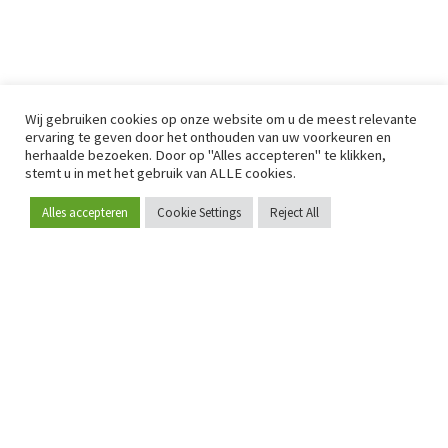
Wij gebruiken cookies op onze website om u de meest relevante
ervaring te geven door het onthouden van uw voorkeuren en
herhaalde bezoeken. Door op "Alles accepteren" te klikken,
stemt u in met het gebruik van ALLE cookies.
Alles accepteren
Cookie Settings
Reject All
Word lid
Sinds 2009 is RetailDetail hét toonaangevende B2B-
platform voor retail in Europa.
Als "100% trusted medium" en sterke retailcommunity biedt