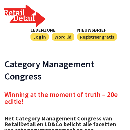
LEDENZONE
NIEUWSBRIEF
Log in
Word lid
Registreer gratis
Category Management
Congress
Winning at the moment of truth – 20e
editie!
Het Category Management Congress van
RetailDetail en LD&Co belicht alle facetten
van category management op een