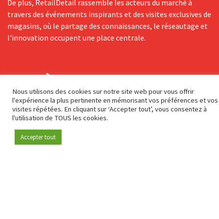
De plus, RetailDetail rassemble les acteurs du marché à
travers des événements inspirants et des visites exclusives de
magasins, où le partage des connaissances, le réseautage et
l'innovation occupent une place centrale.
Nous utilisons des cookies sur notre site web pour vous offrir
l'expérience la plus pertinente en mémorisant vos préférences et vos
visites répétées. En cliquant sur ‘Accepter tout’, vous consentez à
l'utilisation de TOUS les cookies.
Adresse postale
Accepter tout
Devenez membre
Genuastraat 1/41
2000 Antwerp
Contact & adresse
A propos de nous
info@retaildetail.be