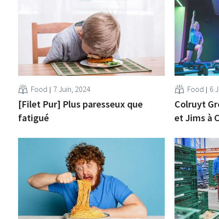
Food
7 Juin, 2024
Food
6 J
[Filet Pur] Plus paresseux que
Colruyt G
fatigué
et Jims à 