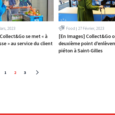
Mars, 2023
Food
27 Février, 2023
ollect&Go se met « à
[En Images] Collect&Go o
sse » au service du client
deuxième point d’enlève
piéton à Saint-Gilles
1
2
3