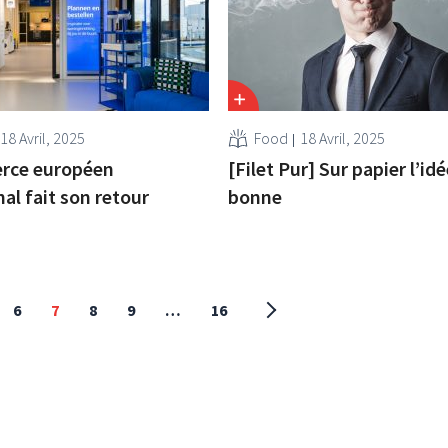
18 Avril, 2025
Food
18 Avril, 2025
rce européen
[Filet Pur] Sur papier l’idé
al fait son retour
bonne
6
7
8
9
…
16