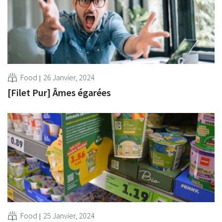
Food
26 Janvier, 2024
[Filet Pur] Âmes égarées
Food
25 Janvier, 2024