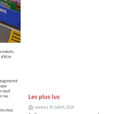
produits
 d’être
a augmenté
esque
e neuf
Les plus lus
er les
30 Juillet, 2026
Général
rix chez