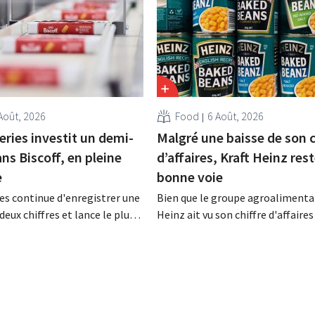
Août, 2026
Food
6 Août, 2026
eries investit un demi-
Malgré une baisse de son c
ans Biscoff, en pleine
d’affaires, Kraft Heinz rest
e
bonne voie
es continue d'enregistrer une
Bien que le groupe agroalimentai
deux chiffres et lance le plus
Heinz ait vu son chiffre d'affaires
amme d'investissement de
au deuxième trimestre, l'entrepri
 afin d'augmenter la capacité
néanmoins état de résultats sup
n de Biscoff : « Nous devons
aux prévisions. La multinational
opportunité ».
augmente ses investissements et
ses prévisions à la hausse.