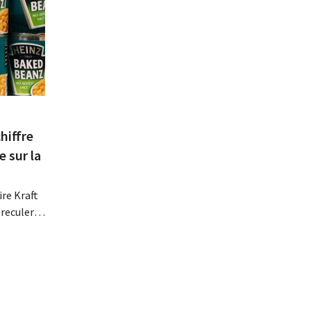
hiffre
e sur la
re Kraft
 reculer
se fait
érieurs
e
 revoit