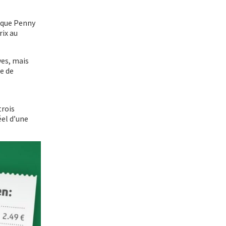
 que Penny
rix au
ves, mais
ie de
trois
éel d’une