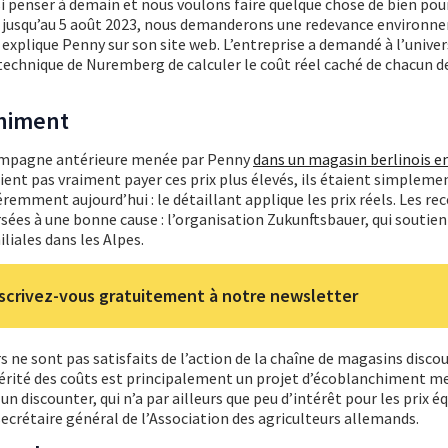
i penser à demain et nous voulons faire quelque chose de bien pou
: jusqu’au 5 août 2023, nous demanderons une redevance environn
 explique Penny sur son site web. L’entreprise a demandé à l’univer
é technique de Nuremberg de calculer le coût réel caché de chacun d
chiment
 campagne antérieure menée par Penny
dans un magasin berlinois e
aient pas vraiment payer ces prix plus élevés, ils étaient simpleme
féremment aujourd’hui : le détaillant applique les prix réels. Les re
ées à une bonne cause : l’organisation Zukunftsbauer, qui soutien
liales dans les Alpes.
scrivez-vous gratuitement à notre newsletter
 ne sont pas satisfaits de l’action de la chaîne de magasins discou
érité des coûts est principalement un projet d’écoblanchiment m
n discounter, qui n’a par ailleurs que peu d’intérêt pour les prix éq
ecrétaire général de l’Association des agriculteurs allemands.