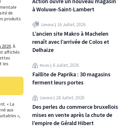
Action ouvre un nouveau magasin
r
ementale
à Woluwe-Saint-Lambert
sité de
es produits
16 Juillet, 2026
Général
L’ancien site Makro à Machelen
renaît avec l’arrivée de Colos et
n 2020
. À
Delhaize
nt affichés
cettes
t les
8 Juillet, 2026
Mode
Faillite de Paprika : 30 magasins
ferment leurs portes
28 Juillet, 2026
Général
nt. « La
Des perles du commerce bruxellois
ené aux
mises en vente après la chute de
uitables »,
l’empire de Gérald Hibert