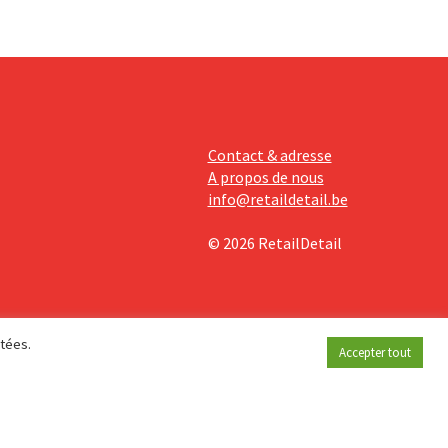
Contact & adresse
A propos de nous
info@retaildetail.be
© 2026 RetailDetail
étées.
Accepter tout