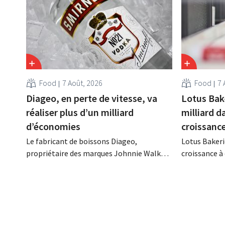
Food
7 Août, 2026
Food
7 
Diageo, en perte de vitesse, va
Lotus Bak
réaliser plus d’un milliard
milliard d
d’économies
croissanc
Le fabricant de boissons Diageo,
Lotus Bakeri
propriétaire des marques Johnnie Walker,
croissance à 
Smirnoff et Baileys, souhaite, suite à une
grand progr
baisse de son chiffre d'affaires, réduire
son histoire
considérablement ses coûts tout en
de productio
investissant dans la croissance,
saisir cette 
notamment pour Guinness et les