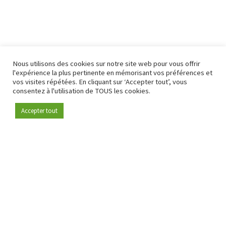
Nous utilisons des cookies sur notre site web pour vous offrir
l'expérience la plus pertinente en mémorisant vos préférences et
vos visites répétées. En cliquant sur ‘Accepter tout’, vous
consentez à l'utilisation de TOUS les cookies.
Accepter tout
Devenez membre
Depuis 2009, RetailDetail est la plateforme B2B de référence
pour le secteur de la distribution en Europe.
En tant que "média 100 % fiable " et communauté dynamique