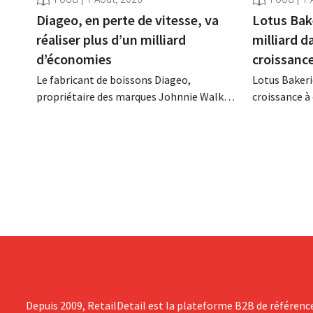
Diageo, en perte de vitesse, va
Lotus Bak
réaliser plus d’un milliard
milliard d
d’économies
croissanc
Le fabricant de boissons Diageo,
Lotus Bakeri
propriétaire des marques Johnnie Walker,
croissance à 
Smirnoff et Baileys, souhaite, suite à une
grand progr
baisse de son chiffre d'affaires, réduire
son histoire
considérablement ses coûts tout en
de productio
investissant dans la croissance,
saisir cette 
notamment pour Guinness et les
cocktails prêts à boire.
Depuis 2009, RetailDetail est la plateforme B2B de référenc