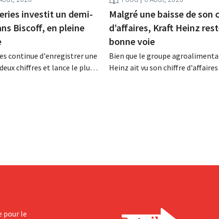
eries investit un demi-
Malgré une baisse de son c
ans Biscoff, en pleine
d’affaires, Kraft Heinz rest
e
bonne voie
es continue d'enregistrer une
Bien que le groupe agroalimentai
deux chiffres et lance le plus
Heinz ait vu son chiffre d'affaires
amme d'investissement de
au deuxième trimestre, l'entrepri
 afin d'augmenter la capacité
néanmoins état de résultats sup
n de Biscoff : « Nous devons
aux prévisions. La multinational
opportunité ».
augmente ses investissements et
ses prévisions à la hausse.
e pour le