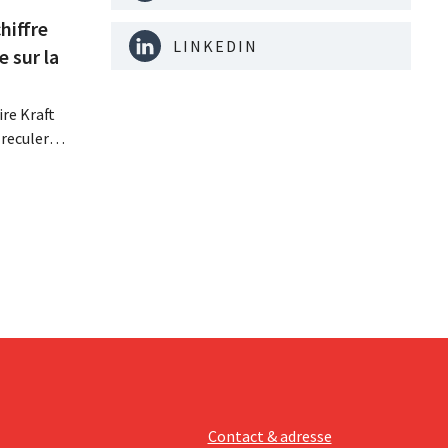
hiffre
LINKEDIN
e sur la
re Kraft
 reculer
se fait
érieurs
e
 revoit
Contact & adresse