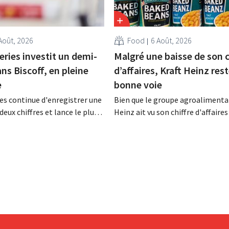
Août, 2026
Food
6 Août, 2026
eries investit un demi-
Malgré une baisse de son c
ans Biscoff, en pleine
d’affaires, Kraft Heinz rest
e
bonne voie
es continue d'enregistrer une
Bien que le groupe agroalimentai
deux chiffres et lance le plus
Heinz ait vu son chiffre d'affaires
amme d'investissement de
au deuxième trimestre, l'entrepri
 afin d'augmenter la capacité
néanmoins état de résultats sup
n de Biscoff : « Nous devons
aux prévisions. La multinational
opportunité ».
augmente ses investissements et
ses prévisions à la hausse.