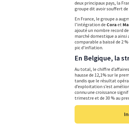
deux principaux pays, la Fra
groupe dit avoir souffert de
En France, le groupe a aug
l’intégration de
Cora
et
Ma
ajouté un nombre record de 
marché domestique a ainsi at
comparable a baissé de 2 % a
pic d’inflation.
En Belgique, la str
Au total, le chiffre d’affai
hausse de 12,1% sur le prem
tandis que le résultat opér
d’exploitation s’est amélio
connu une croissance signi
trimestre et de 30 % au pr
In