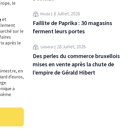
rope, le
8 Juillet, 2026
Mode
o
et
Faillite de Paprika : 30 magasins
galement
ferment leurs portes
arché sur le
faires
ix après le
28 Juillet, 2026
Général
Des perles du commerce bruxellois
mises en vente après la chute de
rimestre, en
l’empire de Gérald Hibert
ard d’euros,
arge
onique a
uxième