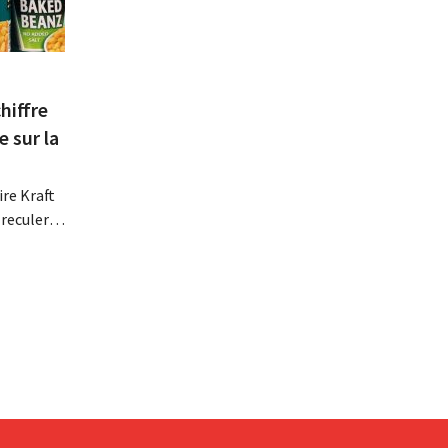
hiffre
e sur la
re Kraft
 reculer
se fait
érieurs
e
 revoit