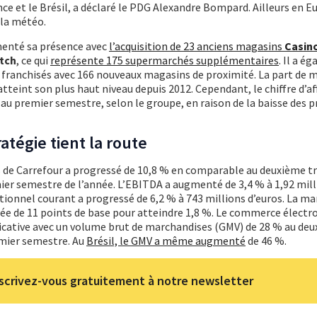
nce et le Brésil, a déclaré le PDG Alexandre Bompard. Ailleurs en Eu
 la météo.
menté sa présence avec
l’acquisition de 23 anciens magasins
Casin
tch
, ce qui
représente 175 supermarchés supplémentaires
. Il a é
franchisés avec 166 nouveaux magasins de proximité. La part de m
teint son plus haut niveau depuis 2012. Cependant, le chiffre d’af
u premier semestre, selon le groupe, en raison de la baisse des pr
atégie tient la route
res de Carrefour a progressé de 10,8 % en comparable au deuxième t
ier semestre de l’année. L’EBITDA a augmenté de 3,4 % à 1,92 milli
ationnel courant a progressé de 6,2 % à 743 millions d’euros. La m
rée de 11 points de base pour atteindre 1,8 %. Le commerce électr
ficative avec un volume brut de marchandises (GMV) de 28 % au de
emier semestre. Au
Brésil, le GMV a même augmenté
de 46 %.
scrivez-vous gratuitement à notre newsletter