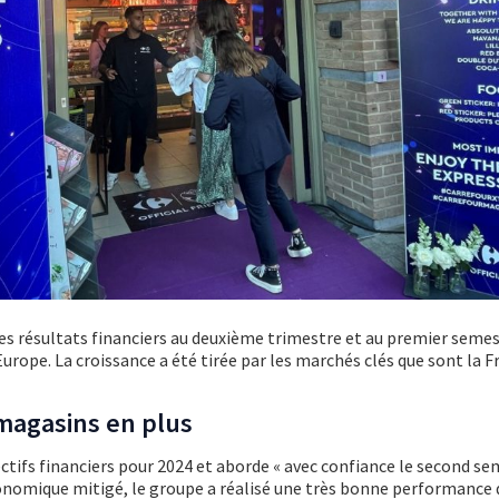
 ses résultats financiers au deuxième trimestre et au premier seme
 Europe. La croissance a été tirée par les marchés clés que sont la F
magasins en plus
ctifs financiers pour 2024 et aborde « avec confiance le second se
omique mitigé, le groupe a réalisé une très bonne performance 