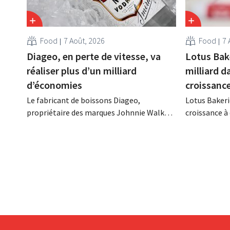
Food
7 Août, 2026
Food
7 
Diageo, en perte de vitesse, va
Lotus Bak
réaliser plus d’un milliard
milliard d
d’économies
croissanc
Le fabricant de boissons Diageo,
Lotus Bakeri
propriétaire des marques Johnnie Walker,
croissance à 
Smirnoff et Baileys, souhaite, suite à une
grand progr
baisse de son chiffre d'affaires, réduire
son histoire
considérablement ses coûts tout en
de productio
investissant dans la croissance,
saisir cette 
notamment pour Guinness et les
cocktails prêts à boire.