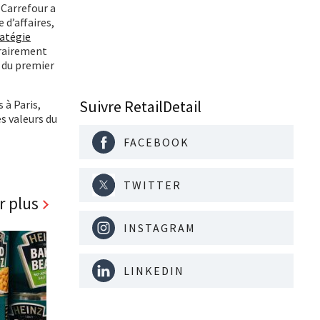
 Carrefour a
 d’affaires,
ratégie
trairement
s du premier
Suivre RetailDetail
 à Paris,
es valeurs du
FACEBOOK
TWITTER
r plus
INSTAGRAM
LINKEDIN