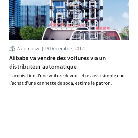
limité.
Automotive
19 Décembre, 2017
Alibaba va vendre des voitures via un
distributeur automatique
L’acquisition d’une voiture devrait être aussi simple que
l’achat d’une cannette de soda, estime le patron
d’Alibaba Jack Ma. Le retailer chinois envisage
concrètement de vendre des voitures via un gigantesque
distributeur automatique. Deux ouvertures prévues
Alibaba avait déjà affiché ses ambitions dans le secteur
automobile, en concluant un accord...