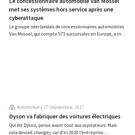
Le concessionnaire automobile Van Mossel
met ses systèmes hors service après une
cyberattaque
Le groupe néerlandais de concessionnaires automobiles
Van Mossel, qui compte 571 succursales en Europe, a mis
ses propres systèmes informatiques à l'arrêt le week-
end dernier après avoir été victime d'une cyberattaque
ciblée. Grâce à cette réaction rapide, l'impact a été
limité.
Automotive
27 Septembre, 2017
Dyson va fabriquer des voitures électriques
Qui dit Dyson, pense avant tout aux aspirateurs. Mais
cela devrait changer, car d’ici 2020 l’entreprise