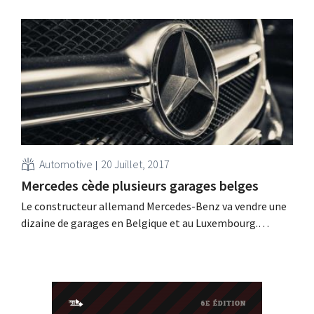
britannique a l’intention de se lancer sur le marché des
voitures électriques. Pas pour le grand public Dyson
compte investir pas moins de 2 milliards de livres (2,3
milliards d’euros) dans une voiture électrique...
Automotive
20 Juillet, 2017
Mercedes cède plusieurs garages belges
Le constructeur allemand Mercedes-Benz va vendre une
dizaine de garages en Belgique et au Luxembourg.
Actuellement le groupe exploite 14 filiales en Belgique,
dont cinq seront cédées. Au Luxembourg le groupe
recherche un repreneur pour 5 garages. Accroissement
d’échelle Mercedes a décidé de céder certaines de ses
filiales moins rentables...