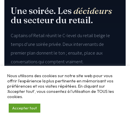
Une soirée. Les
décideurs
du secteur du retail.
Captains of Retail réunit le C-level du retail belge le
temps d’une soirée privée. Deux intervenants de
premier plan donnent le ton ; ensuite, place aux
conversations qui comptent vraiment.
Pas d’inscriptions ouvertes, pas de salon professionnel.
Nous utilisons des cookies sur notre site web pour vous
offrir l'expérience la plus pertinente en mémorisant vos
Un cercle restreint, soigneusement composé — celles
préférences et vos visites répétées. En cliquant sur
‘Accepter tout’, vous consentez à l'utilisation de TOUS les
et ceux qui orientent le secteur, réunis dans une même
cookies.
salle.
Accepter tout