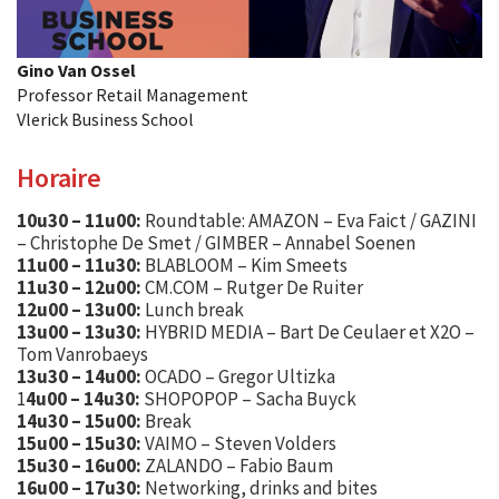
Gino Van Ossel
Professor Retail Management
Vlerick Business School
Horaire
10u30 – 11u00:
Roundtable: AMAZON – Eva Faict / GAZINI
– Christophe De Smet / GIMBER – Annabel Soenen
11u00 – 11u30:
BLABLOOM – Kim Smeets
11u30 – 12u00:
CM.COM – Rutger De Ruiter
12u00 – 13u00:
Lunch break
13u00 – 13u30:
HYBRID MEDIA – Bart De Ceulaer et X2O –
Tom Vanrobaeys
13u30 – 14u00:
OCADO – Gregor Ultizka
1
4u00 – 14u30:
SHOPOPOP – Sacha Buyck
14u30 – 15u00:
Break
15u00 – 15u30:
VAIMO – Steven Volders
15u30 – 16u00:
ZALANDO – Fabio Baum
16u00 – 17u30:
Networking, drinks and bites