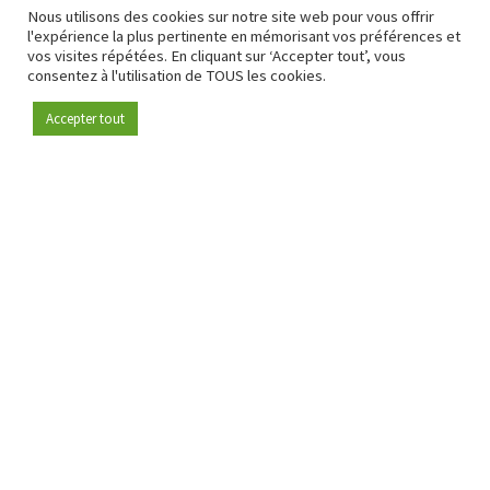
Nous utilisons des cookies sur notre site web pour vous offrir
l'expérience la plus pertinente en mémorisant vos préférences et
vos visites répétées. En cliquant sur ‘Accepter tout’, vous
consentez à l'utilisation de TOUS les cookies.
Accepter tout
Depuis 2009, RetailDetail est la plateforme B2B de référence
pour le secteur de la distribution en Europe.
En tant que "média 100 % fiable " et communauté dynamique
du secteur de la distribution, RetailDetail propose chaque
jour aux professionnels des actualités fiables, des
informations perspicaces et des analyses pertinentes issues
du secteur.