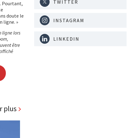
TWITTER
s. Pourtant,
le
ans doute le
INSTAGRAM
 ligne. »
 ligne lors
LINKEDIN
oom,
uvent être
affiché
r plus