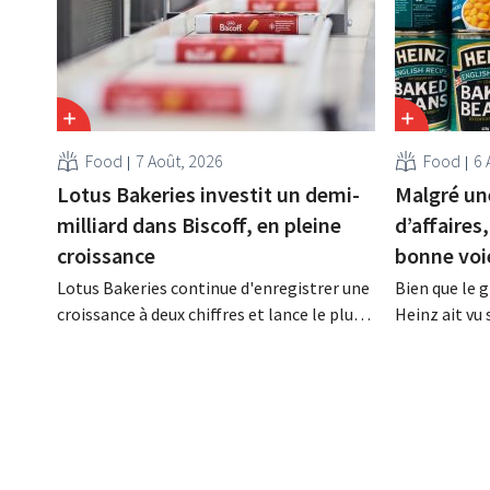
Food
7 Août, 2026
Food
6 
Lotus Bakeries investit un demi-
Malgré une
milliard dans Biscoff, en pleine
d’affaires
croissance
bonne voi
Lotus Bakeries continue d'enregistrer une
Bien que le 
croissance à deux chiffres et lance le plus
Heinz ait vu 
grand programme d'investissement de
au deuxième 
son histoire afin d'augmenter la capacité
néanmoins ét
de production de Biscoff : « Nous devons
aux prévisio
saisir cette opportunité ».
augmente ses
ses prévision