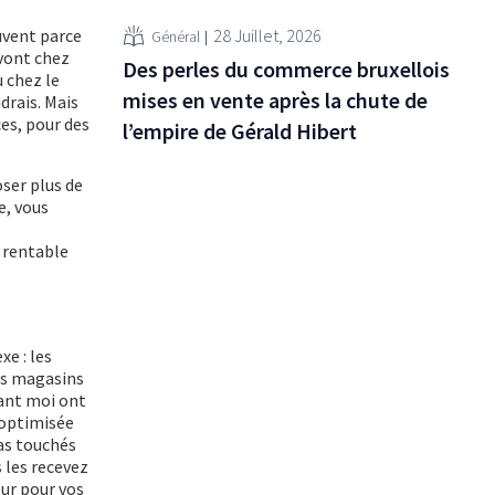
28 Juillet, 2026
ouvent parce
Général
 vont chez
Des perles du commerce bruxellois
 chez le
mises en vente après la chute de
drais. Mais
es, pour des
l’empire de Gérald Hibert
oser plus de
e, vous
 rentable
e : les
des magasins
vant moi ont
 optimisée
pas touchés
 les recevez
eur pour vos