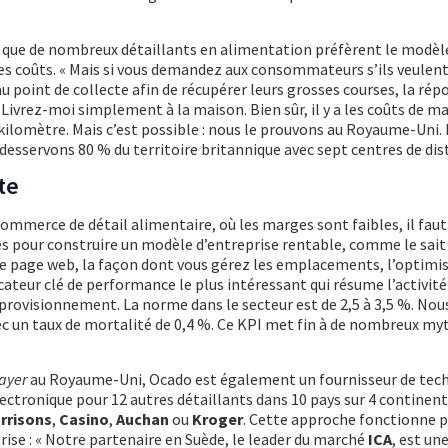
 que de nombreux détaillants en alimentation préfèrent le modèle 
 les coûts. « Mais si vous demandez aux consommateurs s’ils veulen
au point de collecte afin de récupérer leurs grosses courses, la rép
 Livrez-moi simplement à la maison. Bien sûr, il y a les coûts de m
r kilomètre. Mais c’est possible : nous le prouvons au Royaume-Uni.
desservons 80 % du territoire britannique avec sept centres de dist
te
mmerce de détail alimentaire, où les marges sont faibles, il fau
 pour construire un modèle d’entreprise rentable, comme le sait 
re page web, la façon dont vous gérez les emplacements, l’optimi
ateur clé de performance le plus intéressant qui résume l’activité 
pprovisionnement. La norme dans le secteur est de 2,5 à 3,5 %. No
ec un taux de mortalité de 0,4 %. Ce KPI met fin à de nombreux myt
ayer
au Royaume-Uni, Ocado est également un fournisseur de tec
tronique pour 12 autres détaillants dans 10 pays sur 4 continent
rrisons
,
Casino
,
Auchan
ou
Kroger
. Cette approche fonctionne 
rise : « Notre partenaire en Suède, le leader du marché
ICA
, est un