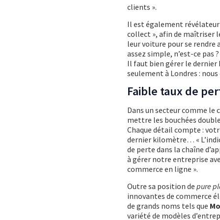
clients ».
Il est également révélateur
collect », afin de maîtriser
leur voiture pour se rendre 
assez simple, n’est-ce pas ?
Il faut bien gérer le dernie
seulement à Londres : nous 
Faible taux de per
Dans un secteur comme le co
mettre les bouchées doubles
Chaque détail compte : vot
dernier kilomètre… « L’indic
de perte dans la chaîne d’a
à gérer notre entreprise av
commerce en ligne ».
Outre sa position de
pure pl
innovantes de commerce élec
de grands noms tels que
Mo
variété de modèles d’entrep