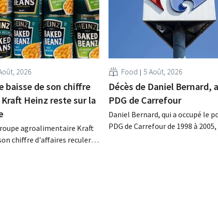
Août, 2026
Food
5 Août, 2026
 baisse de son chiffre
Décès de Daniel Bernard, 
, Kraft Heinz reste sur la
PDG de Carrefour
e
Daniel Bernard, qui a occupé le p
PDG de Carrefour de 1998 à 2005,
groupe agroalimentaire Kraft
décédé dans la nuit du 4 au 5 août.
son chiffre d'affaires reculer
renforcé les activités internatio
trimestre, l'entreprise fait
l'enseigne, mené à bien la fusion
at de résultats supérieurs
Promodès et racheté GB, alors l
ns. La multinationale
marché belge.
 investissements et revoit
s à la hausse.