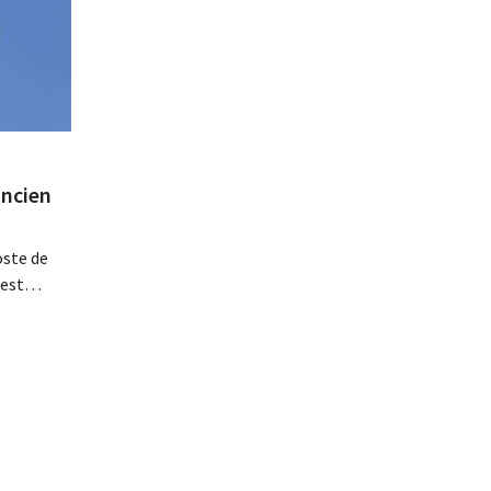
ancien
oste de
 est
 Il a
nales de
 avec
eader du