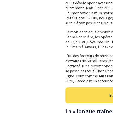
qu’ils développent avec une 
autrement. Mais l’idée qu’i
l’alimentation est un mythe
RetailDetail : « Oui, nous g
si ce n’était pas le cas. Nous
Le mois dernier, la division
l’année dernière, les opérat
de 12,7 % au Royaume-Uni.
le 5 mars à Anvers, Ulitzka
L’un des facteurs de réussit
d’affaires de 50 milliards v
l’activité. Il ne reçoit don
se passe partout. Chez Oca
ligne. Tout comme
Amazo
livre, Ocado est un acteur t
In
La « longue traîne