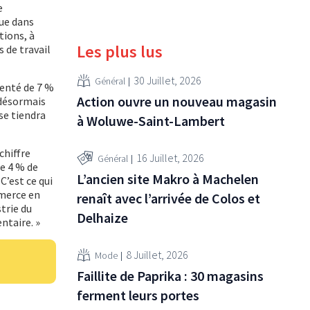
e
que dans
tions, à
Les plus lus
s de travail
30 Juillet, 2026
Général
menté de 7 %
Action ouvre un nouveau magasin
 désormais
 se tiendra
à Woluwe-Saint-Lambert
chiffre
16 Juillet, 2026
Général
ue 4 % de
L’ancien site Makro à Machelen
C’est ce qui
mmerce en
renaît avec l’arrivée de Colos et
trie du
Delhaize
ntaire. »
8 Juillet, 2026
Mode
Faillite de Paprika : 30 magasins
ferment leurs portes