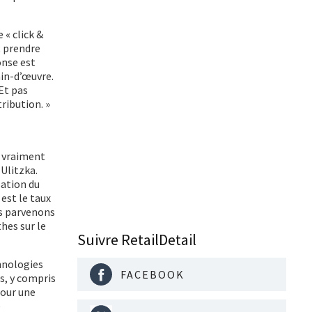
« click &
t prendre
onse est
ain-d’œuvre.
 Et pas
ribution. »
t vraiment
Ulitzka.
sation du
est le taux
us parvenons
hes sur le
Suivre RetailDetail
hnologies
FACEBOOK
s, y compris
pour une
e