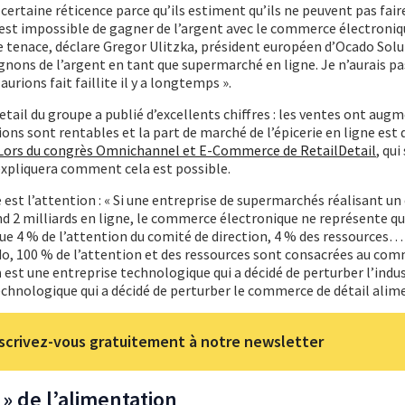
certaine réticence parce qu’ils estiment qu’ils ne peuvent pas fair
l est impossible de gagner de l’argent avec le commerce électroni
 tenace, déclare Gregor Ulitzka, président européen d’Ocado Solu
agnons de l’argent en tant que supermarché en ligne. Je n’aurais pa
 aurions fait faillite il y a longtemps ».
 retail du groupe a publié d’excellents chiffres : les ventes ont aug
ions sont rentables et la part de marché de l’épicerie en ligne est
Lors du congrès Omnichannel et E-Commerce de RetailDetail
, qui
 expliquera comment cela est possible.
e est l’attention : « Si une entreprise de supermarchés réalisant un 
end 2 milliards en ligne, le commerce électronique ne représente q
c que 4 % de l’attention du comité de direction, 4 % des ressources… 
do, 100 % de l’attention et des ressources sont consacrées au co
n
est une entreprise technologique qui a décidé de perturber l’indus
echnologique qui a décidé de perturber le commerce de détail alime
scrivez-vous gratuitement à notre newsletter
 » de l’alimentation