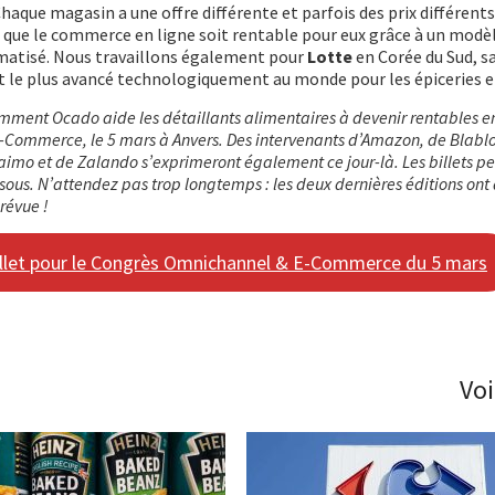
haque magasin a une offre différente et parfois des prix différent
 que le commerce en ligne soit rentable pour eux grâce à un modè
omatisé. Nous travaillons également pour
Lotte
en Corée du Sud, s
 le plus avancé technologiquement au monde pour les épiceries en
mment Ocado aide les détaillants alimentaires à devenir rentables en
-Commerce, le 5 mars à Anvers. Des intervenants d’Amazon, de Blabl
imo et de Zalando s’exprimeront également ce jour-là. Les billets pe
ous. N’attendez pas trop longtemps : les deux dernières éditions ont 
révue !
let pour le Congrès Omnichannel & E-Commerce du 5 mars
Voi