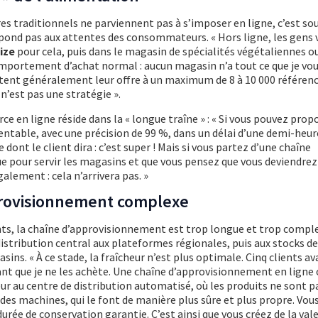
res traditionnels ne parviennent pas à s’imposer en ligne, c’est s
répond pas aux attentes des consommateurs. « Hors ligne, les gens
ize
pour cela, puis dans le magasin de spécialités végétaliennes ou
mportement d’achat normal : aucun magasin n’a tout ce que je vou
mitent généralement leur offre à un maximum de 8 à 10 000 référenc
n’est pas une stratégie ».
ce en ligne réside dans la « longue traîne » : « Si vous pouvez prop
entable, avec une précision de 99 %, dans un délai d’une demi-heur
 dont le client dira : c’est super ! Mais si vous partez d’une chaîne
 pour servir les magasins et que vous pensez que vous deviendrez
alement : cela n’arrivera pas. »
rovisionnement complexe
s, la chaîne d’approvisionnement est trop longue et trop complex
distribution central aux plateformes régionales, puis aux stocks 
sins. « À ce stade, la fraîcheur n’est plus optimale. Cinq clients a
nt que je ne les achète. Une chaîne d’approvisionnement en ligne
ur au centre de distribution automatisé, où les produits ne sont 
des machines, qui le font de manière plus sûre et plus propre. Vous
urée de conservation garantie. C’est ainsi que vous créez de la val