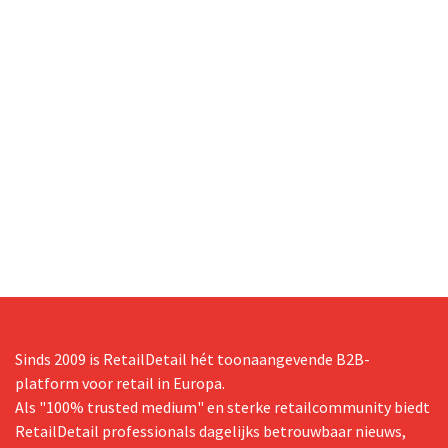
Sinds 2009 is RetailDetail hét toonaangevende B2B-
platform voor retail in Europa.
Als "100% trusted medium" en sterke retailcommunity biedt
RetailDetail professionals dagelijks betrouwbaar nieuws,