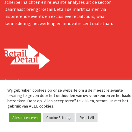
scherpe inzichten en relevante analyses uit de sector.
Daarnaast brengt RetailDetail de markt samen via
inspirerende events en exclusieve retailtours, waar
kennisdeling, netwerking en innovatie centraal staan.
Postadres
Genuastraat 1/41
Wij gebruiken cookies op onze website om u de meest relevante
2000 Antwerp
ervaring te geven door het onthouden van uw voorkeuren en herhaald
bezoeken. Door op "Alles accepteren" te klikken, stemt u in met het
gebruik van ALLE cookies.
Contact & adres
Over ons
Alles accepteren
Cookie Settings
Reject All
Word lid
info@retaildetail.be