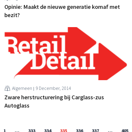
Opinie: Maakt de nieuwe generatie komaf met
bezit?
Algemeen
9 December, 2014
Zware herstructurering bij Carglass-zus
Autoglass
1
…
333
334
335
336
337
…
405