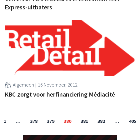
Express-uitbaters
Algemeen
16 November, 2012
KBC zorgt voor herfinanciering Médiacité
1
…
378
379
380
381
382
…
405