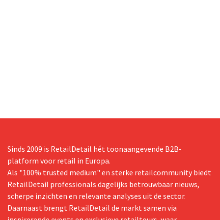
Sinds 2009 is RetailDetail hét toonaangevende B2B-
platform voor retail in Europa.
Als "100% trusted medium" en sterke retailcommunity biedt
RetailDetail professionals dagelijks betrouwbaar nieuws,
scherpe inzichten en relevante analyses uit de sector.
Daarnaast brengt RetailDetail de markt samen via
inspirerende events en exclusieve retailtours, waar