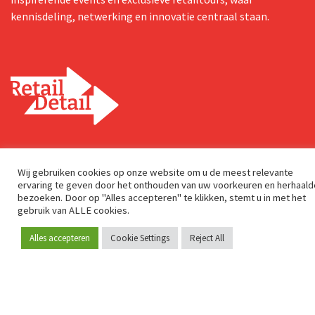
kennisdeling, netwerking en innovatie centraal staan.
Postadres
Genuastraat 1/41
Wij gebruiken cookies op onze website om u de meest relevante
ervaring te geven door het onthouden van uw voorkeuren en herhaald
2000 Antwerp
bezoeken. Door op "Alles accepteren" te klikken, stemt u in met het
gebruik van ALLE cookies.
Contact & adres
Alles accepteren
Cookie Settings
Reject All
Word lid
Over ons
info@retaildetail.be
© 2026 RetailDetail