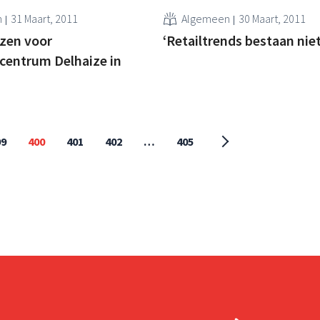
n
31 Maart, 2011
Algemeen
30 Maart, 2011
zen voor
‘Retailtrends bestaan niet
ecentrum Delhaize in
99
400
401
402
…
405