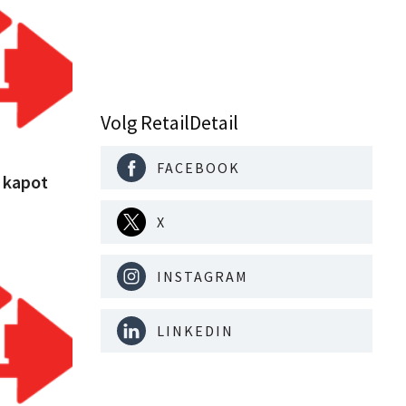
Volg RetailDetail
FACEBOOK
 kapot
X
INSTAGRAM
LINKEDIN