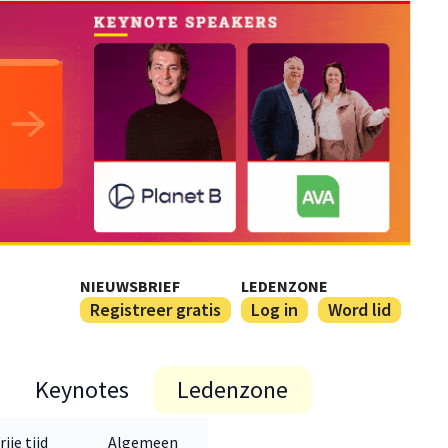
NIEUWSBRIEF
LEDENZONE
Registreer gratis
Log in
Word lid
Keynotes
Ledenzone
rije tijd
Algemeen