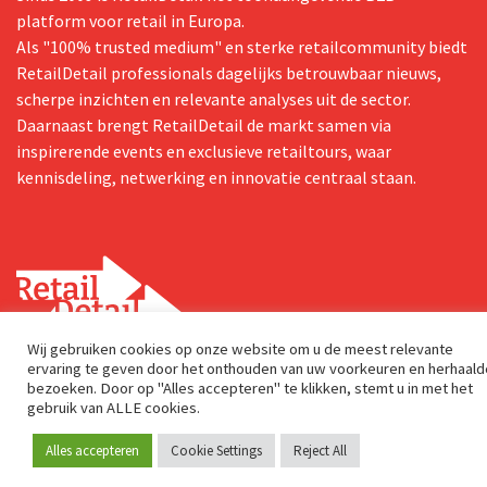
platform voor retail in Europa.
Als "100% trusted medium" en sterke retailcommunity biedt
RetailDetail professionals dagelijks betrouwbaar nieuws,
scherpe inzichten en relevante analyses uit de sector.
Daarnaast brengt RetailDetail de markt samen via
inspirerende events en exclusieve retailtours, waar
kennisdeling, netwerking en innovatie centraal staan.
Wij gebruiken cookies op onze website om u de meest relevante
ervaring te geven door het onthouden van uw voorkeuren en herhaald
Postadres
bezoeken. Door op "Alles accepteren" te klikken, stemt u in met het
gebruik van ALLE cookies.
Genuastraat 1/41
2000 Antwerp
Alles accepteren
Cookie Settings
Reject All
Word lid