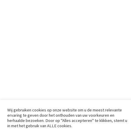
Wij gebruiken cookies op onze website om u de meest relevante
ervaring te geven door het onthouden van uw voorkeuren en
herhaalde bezoeken. Door op "Alles accepteren" te klikken, stemt u
Sinds 2009 is RetailDetail hét toonaangevende B2B-
in met het gebruik van ALLE cookies.