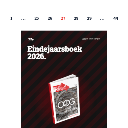
1
…
25
26
27
28
29
…
44