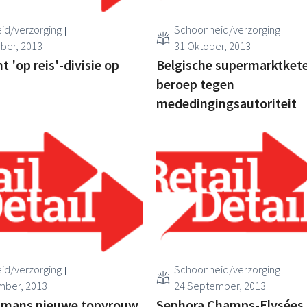
id/verzorging
Schoonheid/verzorging
ber, 2013
31 Oktober, 2013
ht 'op reis'-divisie op
Belgische supermarktkete
beroep tegen
mededingingsautoriteit
id/verzorging
Schoonheid/verzorging
mber, 2013
24 September, 2013
lmans nieuwe topvrouw
Sephora Champs-Elysées