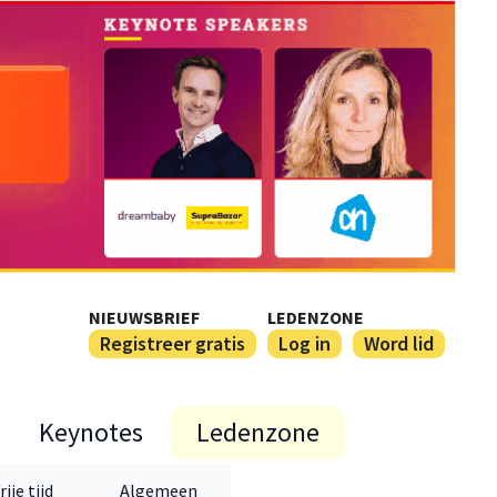
NIEUWSBRIEF
LEDENZONE
Registreer gratis
Log in
Word lid
Keynotes
Ledenzone
rije tijd
Algemeen