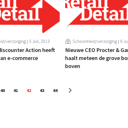
id/verzorging
5 Juli, 2013
Schoonheid/verzorging
6 Ju
iscounter Action heeft
Nieuwe CEO Procter & G
 van e-commerce
haalt meteen de grove bo
boven
40
41
42
43
44