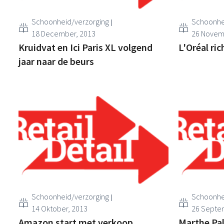
Schoonheid/verzorging
Schoonhe
18 December, 2013
26 Novem
Kruidvat en Ici Paris XL volgend
L'Oréal ric
jaar naar de beurs
Schoonheid/verzorging
Schoonhe
14 Oktober, 2013
26 Septe
Amazon start met verkoop
Marthe Pa