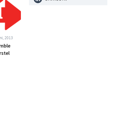
ni, 2013
amble
rstel