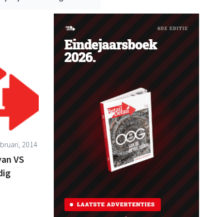
bruari, 2014
van VS
dig