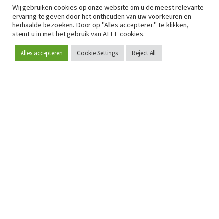
Wij gebruiken cookies op onze website om u de meest relevante
ervaring te geven door het onthouden van uw voorkeuren en
herhaalde bezoeken. Door op "Alles accepteren" te klikken,
stemt u in met het gebruik van ALLE cookies.
Alles accepteren
Cookie Settings
Reject All
Word lid
Sinds 2009 is RetailDetail hét toonaangevende B2B-
platform voor retail in Europa.
Als "100% trusted medium" en sterke retailcommunity biedt
RetailDetail professionals dagelijks betrouwbaar nieuws,
scherpe inzichten en relevante analyses uit de sector.
Daarnaast brengt RetailDetail de markt samen via
inspirerende events en exclusieve retailtours, waar