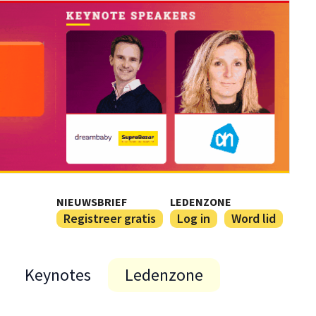
NIEUWSBRIEF
LEDENZONE
Registreer gratis
Log in
Word lid
Keynotes
Ledenzone