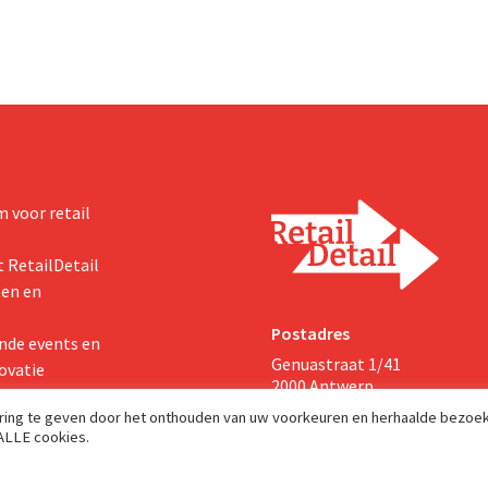
 voor retail
 RetailDetail
ten en
Postadres
nde events en
Genuastraat 1/41
ovatie
2000 Antwerp
aring te geven door het onthouden van uw voorkeuren en herhaalde bezoe
 ALLE cookies.