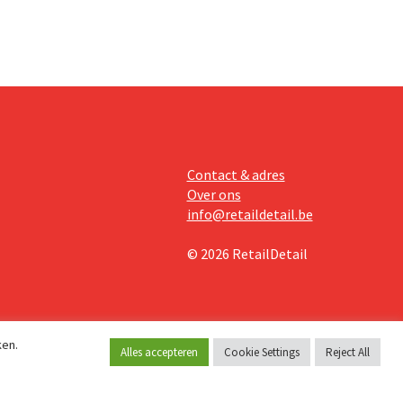
Contact & adres
Over ons
info@retaildetail.be
© 2026 RetailDetail
ken.
Alles accepteren
Cookie Settings
Reject All