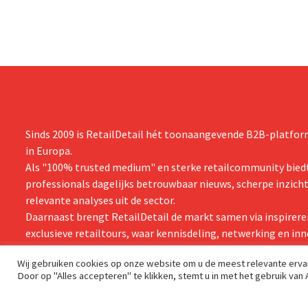
Sinds 2009 is RetailDetail hét toonaangevende B2B-platform
in Europa.
Als "100% trusted medium" en sterke retailcommunity biedt
professionals dagelijks betrouwbaar nieuws, scherpe inzich
relevante analyses uit de sector.
Daarnaast brengt RetailDetail de markt samen via inspirere
exclusieve retailtours, waar kennisdeling, netwerking en inn
centraal staan.
Wij gebruiken cookies op onze website om u de meest relevante erv
Door op "Alles accepteren" te klikken, stemt u in met het gebruik van