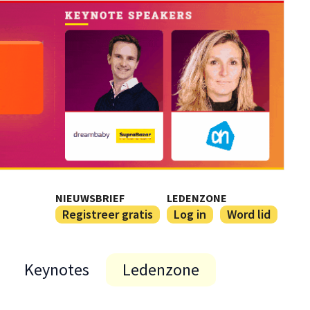
NIEUWSBRIEF
LEDENZONE
Registreer gratis
Log in
Word lid
Keynotes
Ledenzone