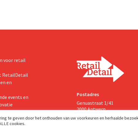
 voor retail
 RetailDetail
ten en
Postadres
nde events en
Genuastraat 1/41
ovatie
2000 Antwerp
aring te geven door het onthouden van uw voorkeuren en herhaalde bezoe
 ALLE cookies.