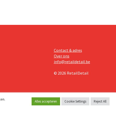
Contact & adres
Over ons
info@retaildetail.be
© 2026 RetailDetail
ken.
Alles accepteren
Cookie Settings
Reject All