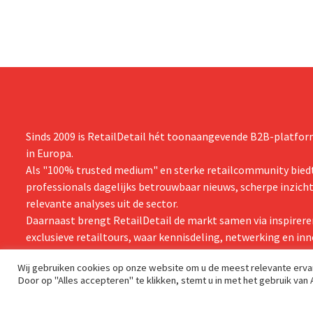
Sinds 2009 is RetailDetail hét toonaangevende B2B-platform
in Europa.
Als "100% trusted medium" en sterke retailcommunity biedt
professionals dagelijks betrouwbaar nieuws, scherpe inzich
relevante analyses uit de sector.
Daarnaast brengt RetailDetail de markt samen via inspirere
exclusieve retailtours, waar kennisdeling, netwerking en inn
centraal staan.
Wij gebruiken cookies op onze website om u de meest relevante erv
Door op "Alles accepteren" te klikken, stemt u in met het gebruik van