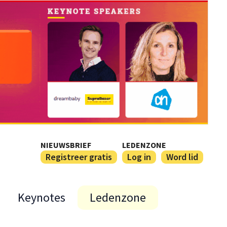
NIEUWSBRIEF
LEDENZONE
Registreer gratis
Log in
Word lid
Keynotes
Ledenzone