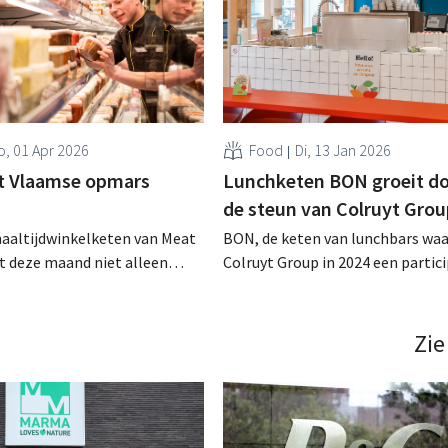
, 01 Apr 2026
Food
Di, 13 Jan 2026
t Vlaamse opmars
Lunchketen BON groeit d
de steun van Colruyt Grou
maaltijdwinkelketen van Meat
BON, de keten van lunchbars waa
t deze maand niet alleen
Colruyt Group in 2024 een partici
 autonome vestigingen maar
nam, opent dit jaar drie nieuwe
ops in Okay-buurtwinkels van
vestigingen in België en breidt d
p. De teller staat op 62
keuken uit. Het gemaksaanbod v
Zie
vestigingen. .
bedrijf is ook beschikbaar bij
buurtwinkelketen Okay. .