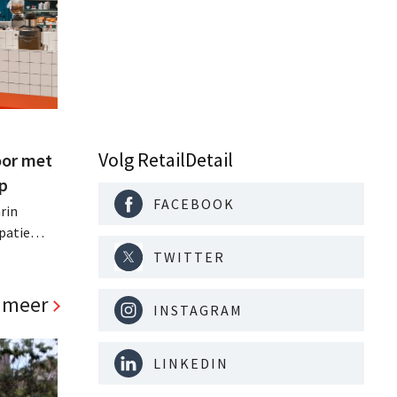
Volg RetailDetail
oor met
p
FACEBOOK
rin
patie
TWITTER
e centrale
an het
 meer
INSTAGRAM
LINKEDIN