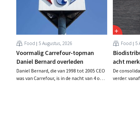
Food
5 Augustus, 2026
Food
5 
Voormalig Carrefour-topman
Biodistri
Daniel Bernard overleden
acht merk
Daniel Bernard, die van 1998 tot 2005 CEO
De consolida
was van Carrefour, is in de nacht van 4 op 5
verder: vana
augustus overleden. Hij versterkte de
Tienen de di
internationale activiteiten van de retailer,
ecologische
realiseerde de fusie met Promodès en
Distribio. Be
nam toenmalig Belgisch marktleider GB
sterker op h
over.
concentrere