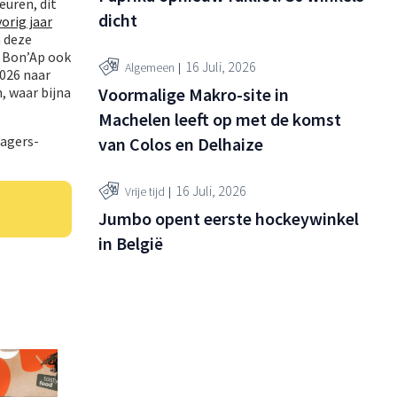
euren, dit
dicht
vorig jaar
n deze
t Bon’Ap ook
16 Juli, 2026
Algemeen
2026 naar
Voormalige Makro-site in
, waar bijna
Machelen leeft op met de komst
lagers-
van Colos en Delhaize
16 Juli, 2026
Vrije tijd
Jumbo opent eerste hockeywinkel
in België