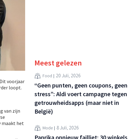
Meest gelezen
20 Juli, 2026
Food
Dit voorjaar
“Geen punten, geen coupons, geen
rder loopt.
stress”: Aldi voert campagne tegen
getrouwheidsapps (maar niet in
België)
g van zijn
rse
y maakt het
8 Juli, 2026
Mode
Paprika opnieuw failliet: 30 winkels