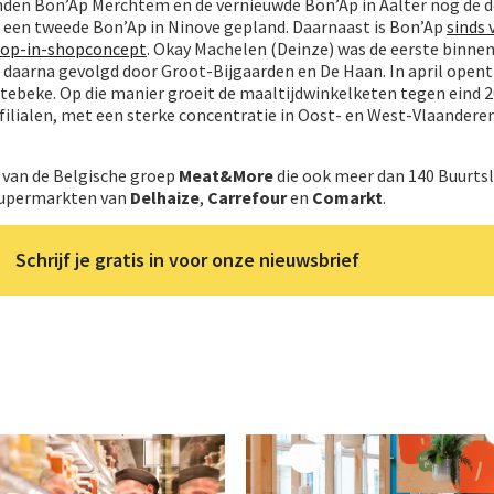
nden Bon’Ap Merchtem en de vernieuwde Bon’Ap in Aalter nog de d
 een tweede Bon’Ap in Ninove gepland. Daarnaast is Bon’Ap
sinds 
shop-in-shopconcept
. Okay Machelen (Deinze) was de eerste binne
daarna gevolgd door Groot-Bijgaarden en De Haan. In april open
tebeke. Op die manier groeit de maaltijdwinkelketen tegen eind 
filialen, met een sterke concentratie in Oost- en West-Vlaanderen
.
l van de Belgische groep
Meat&More
die ook meer dan 140 Buurts
supermarkten van
Delhaize
,
Carrefour
en
Comarkt
.
Schrijf je gratis in voor onze nieuwsbrief