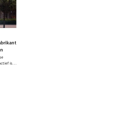
abrikant
en
se
tief is in
en, telt
 van