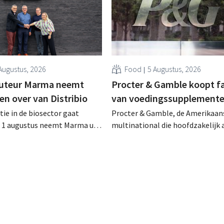
Augustus, 2026
Food
5 Augustus, 2026
buteur Marma neemt
Procter & Gamble koopt f
en over van Distribio
van voedingssupplement
tie in de biosector gaat
Procter & Gamble, de Amerikaan
f 1 augustus neemt Marma uit
multinational die hoofdzakelijk ac
stributie over van acht
verzorgings- en huishoudproduct
 voedingsmerken van
miljarden neer voor de overname
ide bedrijven willen zich zo
Thorne, een producent van
un kernactiviteiten
voedingssupplementen.
n.