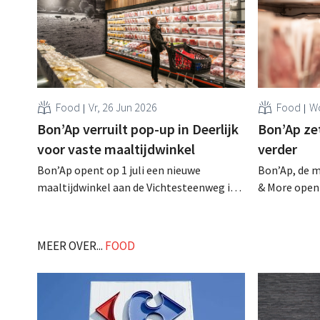
Food
Vr, 26 Jun 2026
Food
Wo
Bon’Ap verruilt pop-up in Deerlijk
Bon’Ap ze
voor vaste maaltijdwinkel
verder
Bon’Ap opent op 1 juli een nieuwe
Bon’Ap, de 
maaltijdwinkel aan de Vichtesteenweg in
& More open
Deerlijk. De winkel vervangt de tijdelijke
twee nieuwe
pop-up die de keten eerder in de
ook twee sh
gemeente opende na de sluiting van
Colruyt Grou
MEER OVER...
FOOD
Smatch in februari 2024. Daarmee krijgt
Bon’Ap opnieuw een vaste stek in de West-
Vlaamse gemeente. .