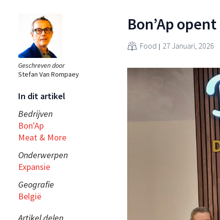
Bon’Ap opent 
Food
27 Januari, 2026
Geschreven door
Stefan Van Rompaey
In dit artikel
Bedrijven
Bon'Ap
Meat & More
Onderwerpen
Expansie
Geografie
België
Artikel delen