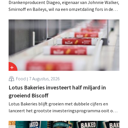
Drankenproducent Diageo, eigenaar van Johnnie Walker,
Smirnoff en Baileys, wil na een omzetdaling fors in de
kosten snijden en tegelijk investeren in groei voor onder
andere Guiness en voorgemixte cocktails.
Food
7 Augustus, 2026
Lotus Bakeries investeert half miljard in
groeiend Biscoff
Lotus Bakeries blijft groeien met dubbele cijfers en
lanceert het grootste investeringsprogramma ooit om
de productiecapaciteit voor Biscoff uit te breiden: “We
moeten dit momentum grijpen”.