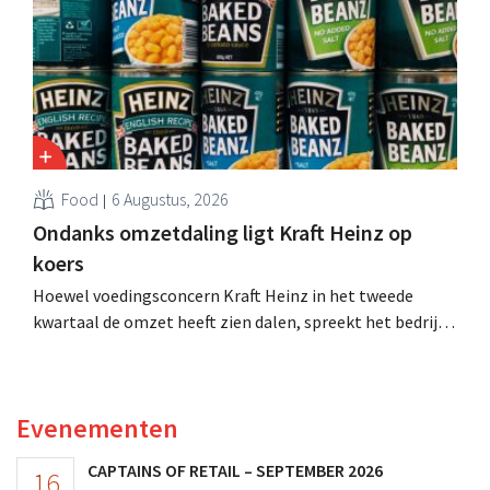
Food
6 Augustus, 2026
Ondanks omzetdaling ligt Kraft Heinz op
koers
Hoewel voedingsconcern Kraft Heinz in het tweede
kwartaal de omzet heeft zien dalen, spreekt het bedrijf
toch van beter dan verwachte resultaten. De
multinational verhoogt de investeringen en de
vooruitzichten.
Evenementen
CAPTAINS OF RETAIL – SEPTEMBER 2026
16