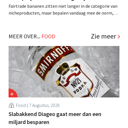
Fairtrade bananen zitten niet langer in de categorie van
nicheproducten, maar bepalen vandaag mee de norm,
zegt Fairtrade Belgium: meer dan één op vijf bananen in
België dragen bij aan eerlijkere lonen. Koffie echter
hinkt achterop. .
Zie meer
MEER OVER...
FOOD
Food
7 Augustus, 2026
Slabakkend Diageo gaat meer dan een
miljard besparen