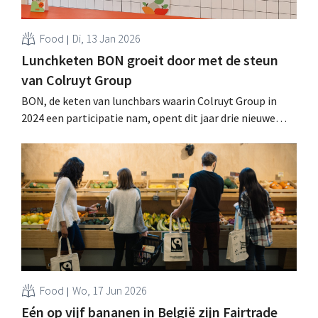
Food
Di, 13 Jan 2026
Lunchketen BON groeit door met de steun
van Colruyt Group
BON, de keten van lunchbars waarin Colruyt Group in
2024 een participatie nam, opent dit jaar drie nieuwe
vestigingen in België en breidt de centrale keuken uit.
Het gemaksaanbod van het bedrijf is ook beschikbaar bij
buurtwinkelketen Okay. .
Food
Wo, 17 Jun 2026
Eén op vijf bananen in België zijn Fairtrade