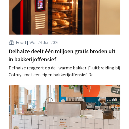
Food
Wo, 24 Jun 2026
Delhaize deelt één miljoen gratis broden uit
in bakkerijoffensief
Delhaize reageert op de “warme bakkerij”-uitbreiding bij
Colruyt met een eigen bakkerijoffensief. De
supermarktketen rolt vernieuwde bakkerijconcepten uit
in meer dan 150 winkels en deelt één miljoen gratis
broden uit om consumenten kennis te laten maken. .