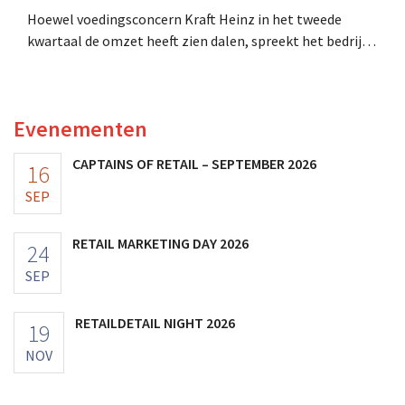
Hoewel voedingsconcern Kraft Heinz in het tweede
kwartaal de omzet heeft zien dalen, spreekt het bedrijf
toch van beter dan verwachte resultaten. De
multinational verhoogt de investeringen en de
vooruitzichten.
Evenementen
CAPTAINS OF RETAIL – SEPTEMBER 2026
16
SEP
RETAIL MARKETING DAY 2026
24
SEP
RETAILDETAIL NIGHT 2026
19
NOV