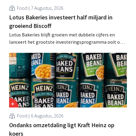
Food
7 Augustus, 2026
Lotus Bakeries investeert half miljard in
groeiend Biscoff
Lotus Bakeries blijft groeien met dubbele cijfers en
lanceert het grootste investeringsprogramma ooit om
de productiecapaciteit voor Biscoff uit te breiden: “We
moeten dit momentum grijpen”.
Food
6 Augustus, 2026
Ondanks omzetdaling ligt Kraft Heinz op
koers