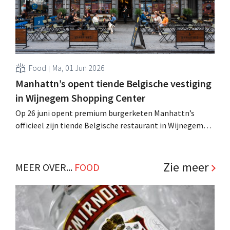
Food
Ma, 01 Jun 2026
Manhattn’s opent tiende Belgische vestiging
in Wijnegem Shopping Center
Op 26 juni opent premium burgerketen Manhattn’s
officieel zijn tiende Belgische restaurant in Wijnegem
Shopping Center. Het concept past met zijn
verwijzingen naar New York perfect in een groot
overdekt winkelcentrum, zeggen de oprichters. .
Zie meer
MEER OVER...
FOOD