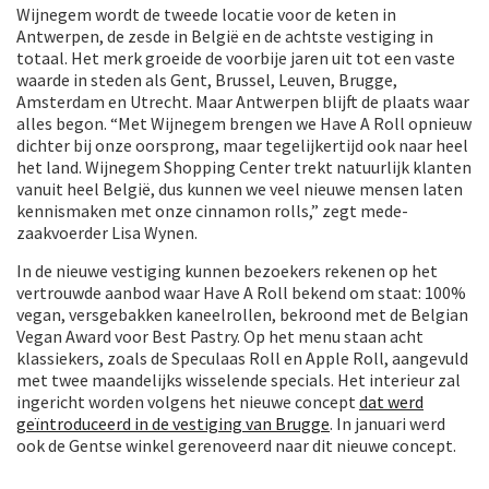
Wijnegem wordt de tweede locatie voor de keten in
Antwerpen, de zesde in België en de achtste vestiging in
totaal. Het merk groeide de voorbije jaren uit tot een vaste
waarde in steden als Gent, Brussel, Leuven, Brugge,
Amsterdam en Utrecht. Maar Antwerpen blijft de plaats waar
alles begon. “Met Wijnegem brengen we Have A Roll opnieuw
dichter bij onze oorsprong, maar tegelijkertijd ook naar heel
het land. Wijnegem Shopping Center trekt natuurlijk klanten
vanuit heel België, dus kunnen we veel nieuwe mensen laten
kennismaken met onze cinnamon rolls,” zegt mede-
zaakvoerder Lisa Wynen.
In de nieuwe vestiging kunnen bezoekers rekenen op het
vertrouwde aanbod waar Have A Roll bekend om staat: 100%
vegan, versgebakken kaneelrollen, bekroond met de Belgian
Vegan Award voor Best Pastry. Op het menu staan acht
klassiekers, zoals de Speculaas Roll en Apple Roll, aangevuld
met twee maandelijks wisselende specials. Het interieur zal
ingericht worden volgens het nieuwe concept
dat werd
geïntroduceerd in de vestiging van Brugge
. In januari werd
ook de Gentse winkel gerenoveerd naar dit nieuwe concept.