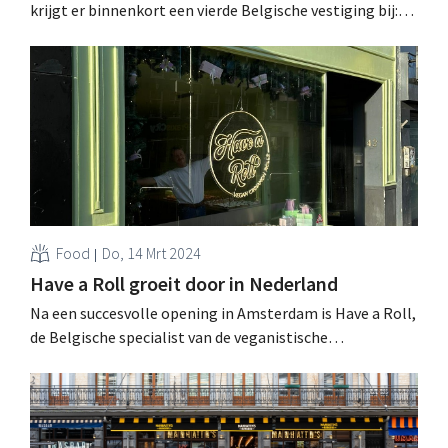
krijgt er binnenkort een vierde Belgische vestiging bij:
die opent op 1 april in Leuven. .
Food
Do, 14 Mrt 2024
Have a Roll groeit door in Nederland
Na een succesvolle opening in Amsterdam is Have a Roll,
de Belgische specialist van de veganistische
kaneelrollen, nu ook op weg naar Utrecht. Daarnaast
trekt het merk met een foodtruck naar festivals en
andere evenementen. .