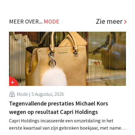
Dubai, Bahrein en Qatar. Daarmee zal de retailer tegen
het eind van dit jaar actief zijn in 21 landen. .
Zie meer
MEER OVER...
MODE
Mode
5 Augustus, 2026
Tegenvallende prestaties Michael Kors
wegen op resultaat Capri Holdings
Capri Holdings incasseerde een omzetdaling in het
eerste kwartaal van zijn gebroken boekjaar, met name
als gevolg van tegenvallende prestaties van Michael