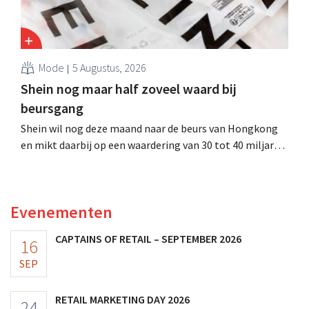
Mode
5 Augustus, 2026
Shein nog maar half zoveel waard bij
beursgang
Shein wil nog deze maand naar de beurs van Hongkong
en mikt daarbij op een waardering van 30 tot 40 miljard
Amerikaanse dollar. Dat is veel minder dan de modereus
ooit waard was, omdat nieuwe invoerheffingen de
winstgevendheid aantasten.
Evenementen
CAPTAINS OF RETAIL – SEPTEMBER 2026
16
SEP
RETAIL MARKETING DAY 2026
24