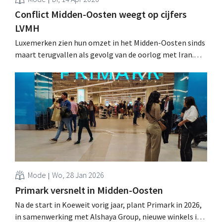
Conflict Midden-Oosten weegt op cijfers
LVMH
Luxemerken zien hun omzet in het Midden-Oosten sinds
maart terugvallen als gevolg van de oorlog met Iran.
LVMH weet die tegenslag deels te compenseren met
betere prestaties in China en de VS. .
Mode
Wo, 28 Jan 2026
Primark versnelt in Midden-Oosten
Na de start in Koeweit vorig jaar, plant Primark in 2026,
in samenwerking met Alshaya Group, nieuwe winkels in