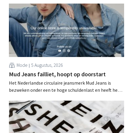
Kors, ondanks sterke resultaten van Jimmy Choo.
Mode
5 Augustus, 2026
Mud Jeans failliet, hoopt op doorstart
Het Nederlandse circulaire jeansmerk Mud Jeans is
bezweken onder een te hoge schuldenlast en heeft het
faillissement aangevraagd. CEO Dion Vijgeboom hoopt
evenwel dat het verhaal hiermee niet eindigt.