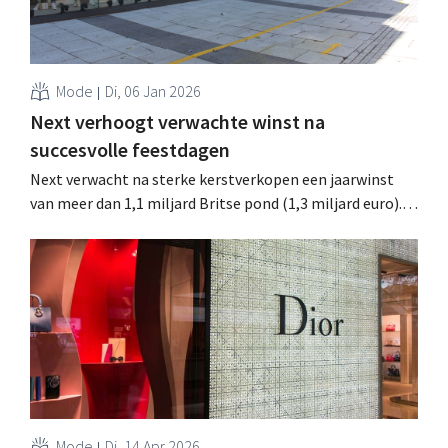
Mode
Di, 06 Jan 2026
Next verhoogt verwachte winst na
succesvolle feestdagen
Next verwacht na sterke kerstverkopen een jaarwinst
van meer dan 1,1 miljard Britse pond (1,3 miljard euro).
De retailer waarschuwt tegelijk wel voor trager
momentum in 2026 door "aanhoudende druk op de
werkgelegenheid in het Verenigd Koninkrijk". .
Mode
Di, 14 Apr 2026