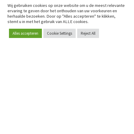
Wij gebruiken cookies op onze website om u de meest relevante
ervaring te geven door het onthouden van uw voorkeuren en
herhaalde bezoeken. Door op "Alles accepteren" te klikken,
stemt u in met het gebruik van ALLE cookies.
Alles accepteren
Cookie Settings
Reject All
Word lid
Sinds 2009 is RetailDetail hét toonaangevende B2B-
platform voor retail in Europa.
Als "100% trusted medium" en sterke retailcommunity biedt
RetailDetail professionals dagelijks betrouwbaar nieuws,
scherpe inzichten en relevante analyses uit de sector.
Daarnaast brengt RetailDetail de markt samen via
inspirerende events en exclusieve retailtours, waar