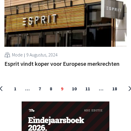
Mode
9 Augustus, 2024
Esprit vindt koper voor Europese merkrechten
1
…
7
8
9
10
11
…
18