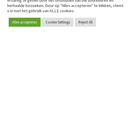
ervaring te geven door het onthouden van uw voorkeuren en
herhaalde bezoeken. Door op "Alles accepteren" te klikken, stemt
u in met het gebruik van ALLE cookies.
Alles accepteren
Cookie Settings
Reject All
Word lid
Sinds 2009 is RetailDetail hét toonaangevende B2B-
platform voor retail in Europa.
Als "100% trusted medium" en sterke retailcommunity biedt
RetailDetail professionals dagelijks betrouwbaar nieuws,
scherpe inzichten en relevante analyses uit de sector.
Daarnaast brengt RetailDetail de markt samen via
inspirerende events en exclusieve retailtours, waar
kennisdeling, netwerking en innovatie centraal staan.