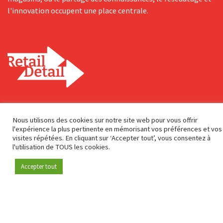
l'innovation occupent une place centrale.
Adresse postale
Nous utilisons des cookies sur notre site web pour vous offrir
Genuastraat 1/41
l'expérience la plus pertinente en mémorisant vos préférences et vos
2000 Antwerp
visites répétées. En cliquant sur ‘Accepter tout’, vous consentez à
l'utilisation de TOUS les cookies.
Contact & adresse
Accepter tout
Devenez membre
A propos de nous
info@retaildetail.be
© 2026 RetailDetail