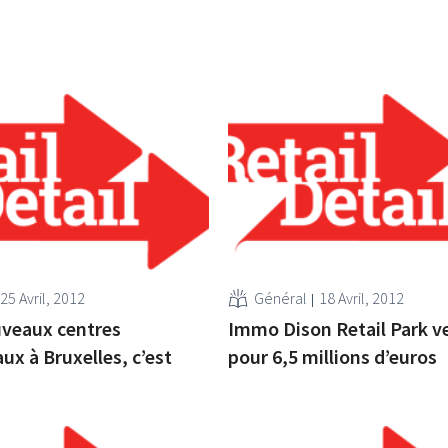
25 Avril, 2012
Général
18 Avril, 2012
uveaux centres
Immo Dison Retail Park 
x à Bruxelles, c’est
pour 6,5 millions d’euros