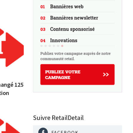
hangé 125
tion
Suivre RetailDetail
FACEBOOK