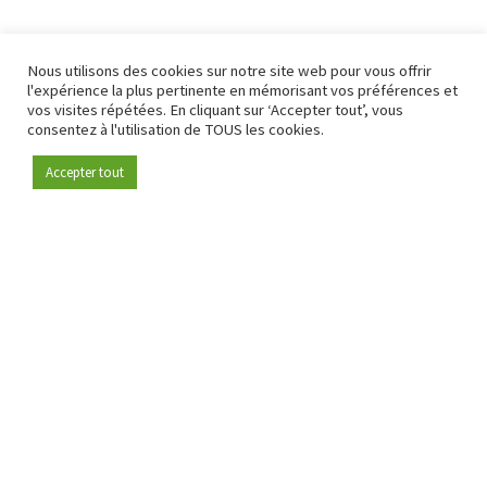
Nous utilisons des cookies sur notre site web pour vous offrir
l'expérience la plus pertinente en mémorisant vos préférences et
vos visites répétées. En cliquant sur ‘Accepter tout’, vous
consentez à l'utilisation de TOUS les cookies.
Accepter tout
Devenez membre
Depuis 2009, RetailDetail est la plateforme B2B de référence
pour le secteur de la distribution en Europe.
En tant que "média 100 % fiable " et communauté dynamique
du secteur de la distribution, RetailDetail propose chaque
jour aux professionnels des actualités fiables, des