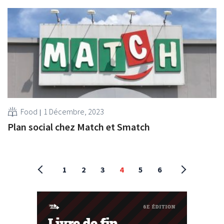
Food
1 Décembre, 2023
Plan social chez Match et Smatch
1
2
3
4
5
6